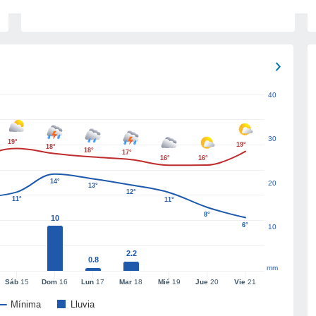
40
30
19°
19°
18°
18°
17°
16°
16°
14°
20
13°
12°
11°
11°
8°
10
6°
10
2.2
0.8
mm
Sáb
15
Dom
16
Lun
17
Mar
18
Mié
19
Jue
20
Vie
21
Mínima
Lluvia