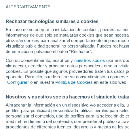
10°
ALTERNATIVAMENTE,
Rechazar tecnologías similares a cookies
Suroeste
En caso de no aceptar la instalación de cookies, puedes accede
Sensación de 9°
8
-
18 km/
informamos de que solo se instalarán cookies que sean necesari
utilizarán cookies para analizar el comportamiento ni para most
visualizar publicidad general no personalizada. Puedes rechazar
de este abono pulsando el botón "Rechazar".
Actualidad
Un meteorólogo italiano avisa: el fenómeno d
Con su consentimiento, nosotros y
nuestros socios
usamos cooki
Niño podría traer olas de calor más intensas 
almacenar, acceder y procesar datos personales como su visita e
Europa
cookies. Es posible que algunos proveedores traten tus datos pe
Tiempo 1 - 7 días
Actualidad
Mapa de temperatura
oponerte. Para ello, puede retirar su consentimiento u oponerse
"Configurar"
o en nuestra
Política de Cookies
en este sitio web.
Nosotros y nuestros socios hacemos el siguiente trata
Mañana
Martes
M
Hoy
Almacenar la información en un dispositivo y/o acceder a ella, 
10 Ago
11 Ago
9 Ago
perfiles para publicidad personalizada, utilizar perfiles para sele
personalizar el contenido, uso de perfiles para la selección de c
medir el rendimiento del contenido, comprender al público a tra
procedentes de diferentes fuentes, desarrollo y mejora de los se