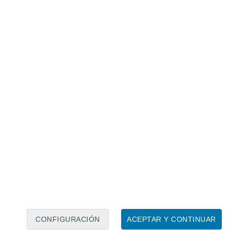
Calendario lunar
Lun
Mar
Mié
Jue
Vie
Sáb
Dom
9
10
11
12
13
14
15
16
17
18
19
20
21
22
CONFIGURACIÓN
ACEPTAR Y CONTINUAR