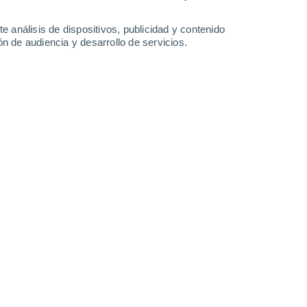
5 mm
1.1 mm
10°
/
6°
11°
/
8°
17°
/
9°
19°
/
11°
e análisis de dispositivos, publicidad y contenido
n de audiencia y desarrollo de servicios.
-
37
km/h
19
-
35
km/h
10
-
23
km/h
10
-
24
km/h
osto
Suroeste
1 Bajo
8
-
18 km/h
FPS:
no
Suroeste
2 Bajo
10
-
23 km/h
FPS:
no
Suroeste
3 Medio
11
-
25 km/h
FPS:
6-10
Suroeste
4 Medio
13
-
29 km/h
FPS:
6-10