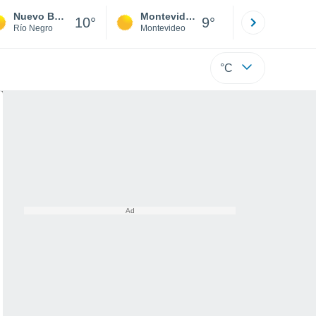
Nuevo Berlín
Montevideo
Maldonad
10°
9°
Río Negro
Montevideo
Maldonado
°C