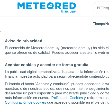
Tiempo
No
Aviso de privacidad
El contenido de Meteored.com.uy (meteored.com.uy) ha sido ela
que se ofrece es de calidad. Puedes acceder a este sitio web m
Aceptar cookies y acceder de forma gratuita
Inicio
Departamento de Río Negro
Nuevo Berlín
La publicidad digital personalizada, basada en la información r
financiar nuestra actividad para seguir ofreciéndote contenido c
Tiempo en Nuevo Berlí
Pulsando el botón "Aceptar y continuar", puedes acceder a la w
nuestras o de nuestros socios, que nos permiten el seguimiento
09:37
Domingo
desarrollar un perfil específico para mostrarte publicidad y co
más información en nuestra
Política de Cookies
y retirar en cu
Configuración de cookies
que aparece disponible en el pie de n
Soleado