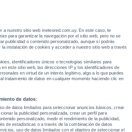
r a nuestro sitio web meteored.com.uy. En este caso, te
h
as para garantizar la navegación por el sitio web, pero no se
rar publicidad o contenido personalizado, aunque sí podrás
 la instalación de cookies y acceder a nuestro sitio web a través
e El
es, identificadores únicos o tecnologías similares para
a
n este sitio web, las direcciones IP y los identificadores de
rsonales en virtud de un interés legítimo, algo a lo que puedes
Radar de lluvia
Satélites
Modelos
 al tratamiento de datos en cualquier momento haciendo clic en
miento de datos:
iércoles
Jueves
Viernes
Sábado
uso de datos limitados para seleccionar anuncios básicos, crear
12 Ago
13 Ago
14 Ago
15 Ago
ccionar la publicidad personalizada, crear un perfil para
ontenido personalizado, medir el rendimiento de la publicidad,
vés de estadísticas o a través de la combinación de datos
rvicios, uso de datos limitados con el objetivo de seleccionar el
90%
70%