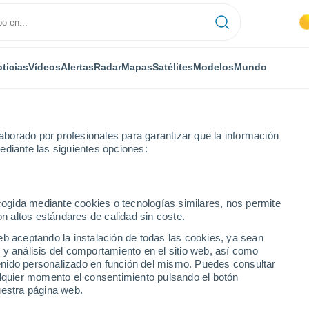
ticias
Vídeos
Alertas
Radar
Mapas
Satélites
Modelos
Mundo
borado por profesionales para garantizar que la información
ediante las siguientes opciones:
ecogida mediante cookies o tecnologías similares, nos permite
on altos estándares de calidad sin coste.
n
eb aceptando la instalación de todas las cookies, ya sean
 y análisis del comportamiento en el sitio web, así como
...
ntenido personalizado en función del mismo. Puedes consultar
alquier momento el consentimiento pulsando el botón
Por hora
uestra página web.
Cielos despejados en las
próximas horas