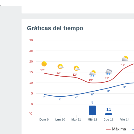
Luz diurna restante
9h 8m
Gráficas del tiempo
30
25
20
17°
15°
15
13°
12°
11°
10°
10
9°
8°
5
6°
5°
4°
4°
5
0
1.1
°C
Dom
9
Lun
10
Mar
11
Mié
12
Jue
13
Vie
14
Máxima