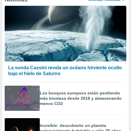
La sonda Cassini revela un océano hirviente oculto
bajo el hielo de Saturno
Los bosques europeos están perdiendo
más biomasa desde 2018 y almacenando
menos CO2
Increíble: descubierto un planeta
potencialmente habitable a sólo 25 años