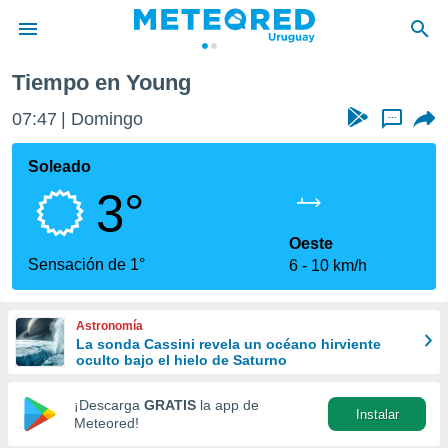
Tiempo en Young
privacidad
07:47
Domingo
...
o de
om.uy
com.uy) ha
Soleado
ado por
3°
es para
ue la
 que se
Oeste
e calidad.
Sensación de 1°
6
10 km/h
eder a este
ediante las
opciones:
Astronomía
La sonda Cassini revela un océano hirviente
ookies y
oculto bajo el hielo de Saturno
e forma
¡Descarga
GRATIS
la app de
Instalar
d digital
Meteored!
ada, basada