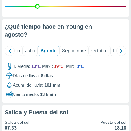
ados con el
 seleccionar
o.
calización
¿Qué tiempo hace en Young en
precisa e
ión mediante
agosto
?
, publicidad
yo
Junio
Julio
Agosto
Septiembre
Octubre
Noviemb
dos,
 publicidad
,
T. Media:
13°C
Max.:
19°C
Min:
8°C
ón de
Días de lluvia:
8
días
 desarrollo
s.
Acum. de lluvia:
101 mm
tros 1199
Viento medio:
13 km/h
ios
Salida y Puesta del sol
Salida del sol
Puesta del sol
07:33
18:18