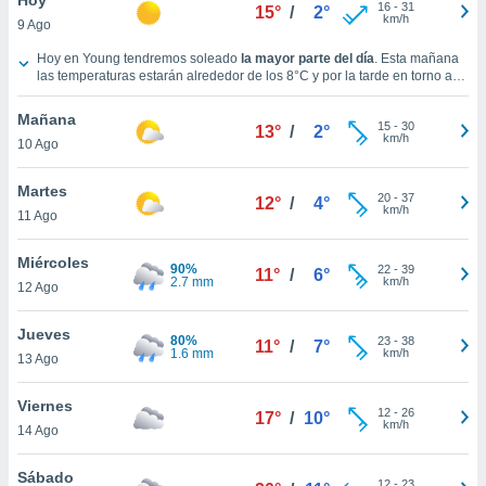
ublicidad y
16
-
31
15°
/
2°
km/h
9 Ago
do en
Tiempo en Young hoy
Hoy en Young tendremos soleado
la mayor parte del día
. Esta mañana
 mismo.
las temperaturas estarán alrededor de los
8°C
y por la tarde en torno a
sultar más
los
13°C
.
Durante la noche
, las temperaturas estarán cercanas a los
 en nuestra
7°C
.
Vientos del Suroeste a lo largo del día, con una velocidad media de
Mañana
15
-
30
16 km/h
.
13°
/
2°
 Cookies
y
km/h
10 Ago
ualquier
Martes
ento
20
-
37
12°
/
4°
km/h
 botón
11 Ago
ación de
kies
Miércoles
90%
22
-
39
11°
/
6°
 disponible
2.7 mm
km/h
12 Ago
e nuestra
.
Jueves
80%
23
-
38
11°
/
7°
1.6 mm
km/h
IVAMENTE,
13 Ago
Viernes
12
-
26
17°
/
10°
as
km/h
14 Ago
 a cookies
 no aceptar
Sábado
12
-
23