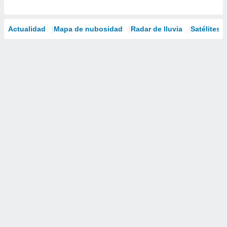
Actualidad
Mapa de nubosidad
Radar de lluvia
Satélites