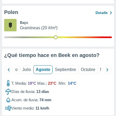
ados con el
 seleccionar
o.
Polen
Detalle
calización
Bajo
precisa e
Gramíneas (20 #/m³)
ión mediante
, publicidad
dos,
 publicidad
¿Qué tiempo hace en Beek en
agosto
?
,
ón de
 desarrollo
yo
Junio
Julio
Agosto
Septiembre
Octubre
Noviemb
s.
tros 1199
T. Media:
19°C
Max.:
23°C
Min:
14°C
ios
Días de lluvia:
13
días
Acum. de lluvia:
74 mm
Viento medio:
11 km/h