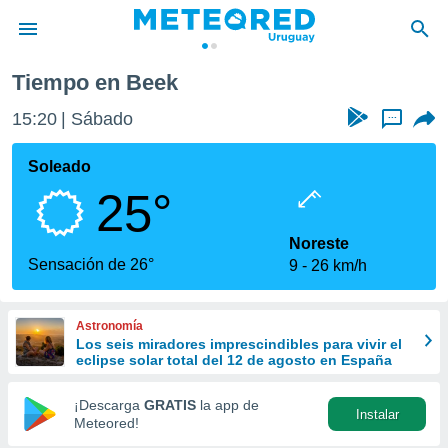
Tiempo en Beek
privacidad
15:20
Sábado
...
o de
om.uy
com.uy) ha
Soleado
ado por
25°
es para
ue la
 que se
Noreste
e calidad.
Sensación de 26°
9
26 km/h
eder a este
ediante las
opciones:
Astronomía
Los seis miradores imprescindibles para vivir el
ookies y
eclipse solar total del 12 de agosto en España
e forma
¡Descarga
GRATIS
la app de
Instalar
d digital
Meteored!
ada, basada