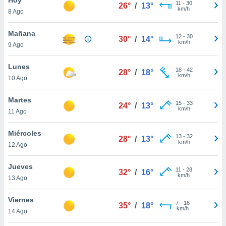
ublicidad y
11
-
30
26°
/
13°
km/h
8 Ago
do en
 mismo.
Mañana
12
-
30
30°
/
14°
sultar más
km/h
9 Ago
 en nuestra
 Cookies
y
Lunes
18
-
42
ualquier
28°
/
18°
km/h
10 Ago
ento
 botón
Martes
15
-
33
24°
/
13°
ación de
km/h
11 Ago
kies
 disponible
Miércoles
13
-
32
e nuestra
28°
/
13°
km/h
12 Ago
.
Jueves
IVAMENTE,
11
-
28
32°
/
16°
km/h
13 Ago
as
Viernes
7
-
16
35°
/
18°
 a cookies
km/h
14 Ago
 no aceptar