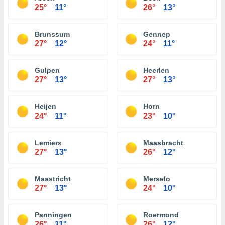
25°
11°
26°
13°
Brunssum
Gennep
27°
12°
24°
11°
Gulpen
Heerlen
27°
13°
27°
13°
Heijen
Horn
24°
11°
23°
10°
Lemiers
Maasbracht
27°
13°
26°
12°
Maastricht
Merselo
27°
13°
24°
10°
Panningen
Roermond
26°
11°
26°
12°