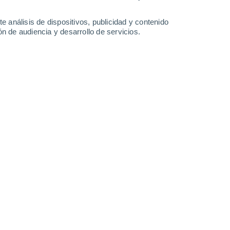
31°
/
17°
31°
/
19°
27°
/
15°
33°
/
16°
e análisis de dispositivos, publicidad y contenido
n de audiencia y desarrollo de servicios.
-
32
km/h
18
-
45
km/h
13
-
30
km/h
12
-
34
km/h
nuboso
Oeste
2 Bajo
°
16
-
39 km/h
FPS:
no
nuboso
Oeste
1 Bajo
°
17
-
38 km/h
FPS:
no
nuboso
Oeste
0 Bajo
°
15
-
38 km/h
FPS:
no
nuboso
Noroeste
0 Bajo
°
15
-
34 km/h
FPS:
no