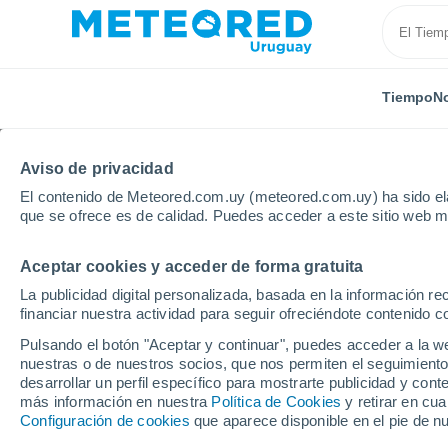
Tiempo
No
Aviso de privacidad
El contenido de Meteored.com.uy (meteored.com.uy) ha sido ela
que se ofrece es de calidad. Puedes acceder a este sitio web m
Aceptar cookies y acceder de forma gratuita
Inicio
Holanda
Limburgo
Heerlen
La publicidad digital personalizada, basada en la información r
financiar nuestra actividad para seguir ofreciéndote contenido c
Tiempo en Heerlen
Pulsando el botón "Aceptar y continuar", puedes acceder a la w
nuestras o de nuestros socios, que nos permiten el seguimiento
19:39
Jueves
desarrollar un perfil específico para mostrarte publicidad y co
más información en nuestra
Política de Cookies
y retirar en cu
Configuración de cookies
que aparece disponible en el pie de n
Parcialmente nuboso