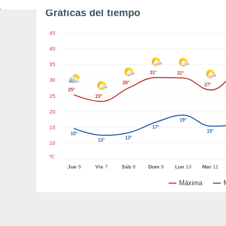
Gráficas del tiempo
45
40
35
31°
31°
30
28°
27°
25°
25
23°
20
19°
15
17°
15°
15°
13°
13°
10
°C
Jue
6
Vie
7
Sáb
8
Dom
9
Lun
10
Mar
11
Máxima