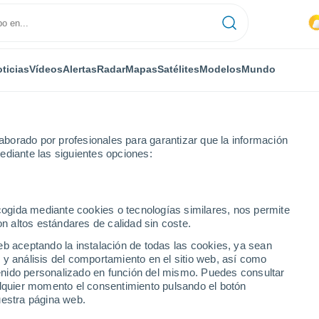
ticias
Vídeos
Alertas
Radar
Mapas
Satélites
Modelos
Mundo
borado por profesionales para garantizar que la información
ediante las siguientes opciones:
ecogida mediante cookies o tecnologías similares, nos permite
on altos estándares de calidad sin coste.
eb aceptando la instalación de todas las cookies, ya sean
 y análisis del comportamiento en el sitio web, así como
...
ntenido personalizado en función del mismo. Puedes consultar
alquier momento el consentimiento pulsando el botón
Por hora
uestra página web.
Intervalos nubosos en las
próximas horas