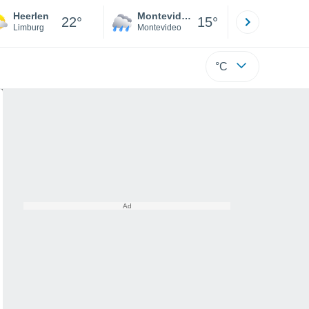
Heerlen
Montevideo
Maldonad
22°
15°
Limburg
Montevideo
Maldonado
°C