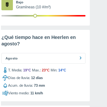
Bajo
Gramíneas (10 #/m³)
¿Qué tiempo hace en Heerlen en
agosto
?
Agosto
T. Media:
19°C
Max.:
23°C
Min:
14°C
Días de lluvia:
12
días
Acum. de lluvia:
73 mm
Viento medio:
11 km/h