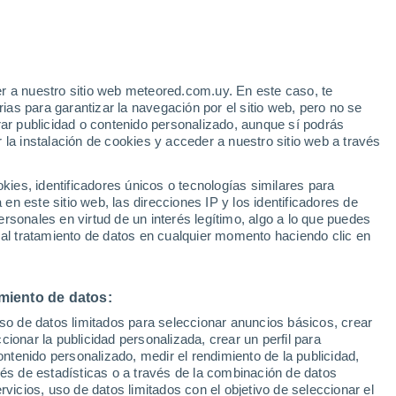
r a nuestro sitio web meteored.com.uy. En este caso, te
/h
as para garantizar la navegación por el sitio web, pero no se
rar publicidad o contenido personalizado, aunque sí podrás
 la instalación de cookies y acceder a nuestro sitio web a través
es, identificadores únicos o tecnologías similares para
edes
n este sitio web, las direcciones IP y los identificadores de
rsonales en virtud de un interés legítimo, algo a lo que puedes
Radar de lluvia
Satélites
Modelos
 al tratamiento de datos en cualquier momento haciendo clic en
miento de datos:
omingo
Lunes
Martes
Miércoles
uso de datos limitados para seleccionar anuncios básicos, crear
9 Ago
10 Ago
11 Ago
12 Ago
ccionar la publicidad personalizada, crear un perfil para
ontenido personalizado, medir el rendimiento de la publicidad,
vés de estadísticas o a través de la combinación de datos
rvicios, uso de datos limitados con el objetivo de seleccionar el