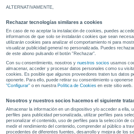
21°
ALTERNATIVAMENTE,
Rechazar tecnologías similares a cookies
Noroeste
En caso de no aceptar la instalación de cookies, puedes accede
Sensación de 21°
15
-
34 km
informamos de que solo se instalarán cookies que sean necesari
utilizarán cookies para analizar el comportamiento ni para most
visualizar publicidad general no personalizada. Puedes rechazar
de este abono pulsando el botón "Rechazar".
Ocio
Amantes de las emociones fuertes: estas
Con su consentimiento, nosotros y
nuestros socios
usamos cooki
actividades mundiales están hechas para ust
almacenar, acceder y procesar datos personales como su visita e
cookies. Es posible que algunos proveedores traten tus datos pe
Tiempo 1 - 7 días
Actualidad
Mapa de nubosidad
oponerte. Para ello, puede retirar su consentimiento u oponerse
"Configurar"
o en nuestra
Política de Cookies
en este sitio web.
Nosotros y nuestros socios hacemos el siguiente trata
Mañana
Sábado
D
Hoy
Almacenar la información en un dispositivo y/o acceder a ella, 
7 Ago
8 Ago
6 Ago
perfiles para publicidad personalizada, utilizar perfiles para sele
personalizar el contenido, uso de perfiles para la selección de c
medir el rendimiento del contenido, comprender al público a tra
procedentes de diferentes fuentes, desarrollo y mejora de los se