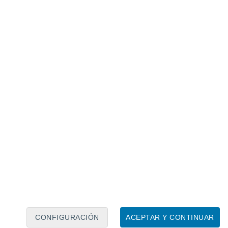
Calendario lunar
Lun
Mar
Mié
Jue
Vie
Sáb
Dom
6
7
8
9
10
11
12
13
14
15
16
17
18
19
CONFIGURACIÓN
ACEPTAR Y CONTINUAR