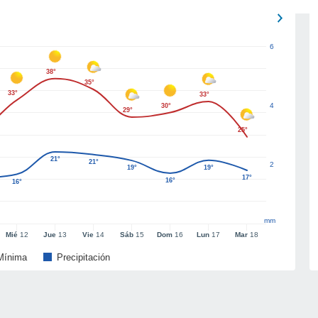
6
38°
35°
33°
33°
4
30°
29°
25°
21°
21°
2
19°
19°
17°
16°
16°
mm
Mié
12
Jue
13
Vie
14
Sáb
15
Dom
16
Lun
17
Mar
18
Mínima
Precipitación