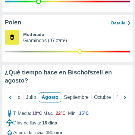
ados con el
 seleccionar
o.
calización
Polen
Detalle
precisa e
ión mediante
Moderado
Gramíneas (37 #/m³)
, publicidad
dos,
 publicidad
,
¿Qué tiempo hace en Bischofszell en
ón de
 desarrollo
agosto
?
s.
tros 1199
yo
Junio
Julio
Agosto
Septiembre
Octubre
Noviemb
ios
T. Media:
18°C
Max.:
22°C
Min:
15°C
Días de lluvia:
18
días
Acum. de lluvia:
181 mm