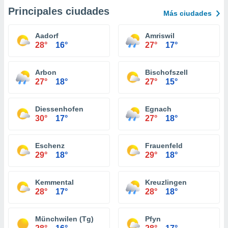
Principales ciudades
Más ciudades
Aadorf
Amriswil
28°
16°
27°
17°
Arbon
Bischofszell
27°
18°
27°
15°
Diessenhofen
Egnach
30°
17°
27°
18°
Eschenz
Frauenfeld
29°
18°
29°
18°
Kemmental
Kreuzlingen
28°
17°
28°
18°
Münchwilen (Tg)
Pfyn