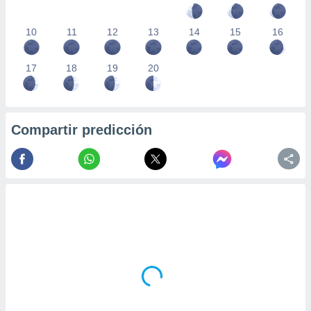
10
11
12
13
14
15
16
17
18
19
20
Compartir predicción