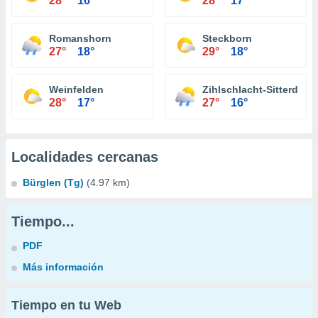
28°
16°
28°
17°
Romanshorn
Steckborn
27°
18°
29°
18°
Weinfelden
Zihlschlacht-Sitterdorf
28°
17°
27°
16°
Localidades cercanas
Bürglen (Tg)
(4.97 km)
Tiempo...
PDF
Más información
Tiempo en tu Web