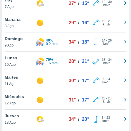
ublicidad y
12
-
30
27°
/
15°
km/h
7 Ago
do en
 mismo.
Mañana
11
-
28
29°
/
16°
sultar más
km/h
8 Ago
 en nuestra
 Cookies
y
Domingo
40%
14
-
26
ualquier
34°
/
18°
0.2 mm
km/h
9 Ago
ento
 botón
Lunes
70%
15
-
34
28°
/
21°
ación de
1.6 mm
km/h
10 Ago
kies
 disponible
Martes
9
-
24
e nuestra
30°
/
17°
km/h
11 Ago
.
Miércoles
IVAMENTE,
11
-
28
31°
/
17°
km/h
12 Ago
as
Jueves
8
-
23
34°
/
20°
 a cookies
km/h
13 Ago
 no aceptar