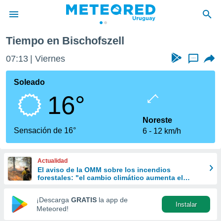
Tiempo en Bischofszell
privacidad
07:13
Viernes
...
o de
om.uy
com.uy) ha
Soleado
ado por
16°
es para
ue la
 que se
Noreste
e calidad.
Sensación de 16°
6
12 km/h
eder a este
ediante las
opciones:
Actualidad
El aviso de la OMM sobre los incendios
ookies y
forestales: "el cambio climático aumenta el
e forma
riesgo, pero no es el único culpable
¡Descarga
GRATIS
la app de
Instalar
d digital
Meteored!
ada, basada