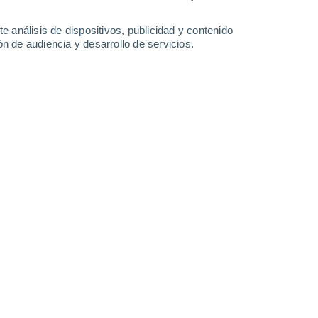
34°
/
18°
33°
/
20°
33°
/
19°
34°
/
19°
e análisis de dispositivos, publicidad y contenido
n de audiencia y desarrollo de servicios.
-
35
km/h
11
-
30
km/h
10
-
27
km/h
9
-
25
km/h
to
Oeste
5 Medio
2
-
16 km/h
FPS:
6-10
Oeste
6 Alto
2
-
17 km/h
FPS:
15-25
Noroeste
7 Alto
3
-
18 km/h
FPS:
15-25
Noroeste
7 Alto
6
-
20 km/h
FPS:
15-25