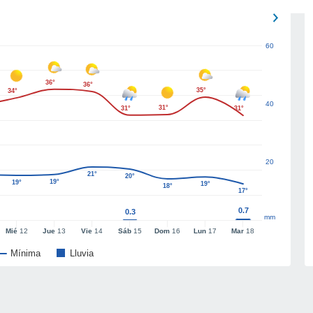
60
36°
36°
35°
34°
40
31°
31°
31°
20
21°
20°
19°
19°
19°
18°
17°
0.7
0.3
mm
Mié
12
Jue
13
Vie
14
Sáb
15
Dom
16
Lun
17
Mar
18
Mínima
Lluvia