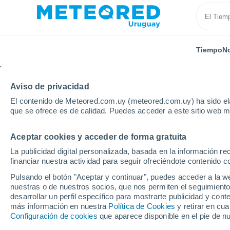
Tiempo
No
Aviso de privacidad
El contenido de Meteored.com.uy (meteored.com.uy) ha sido ela
que se ofrece es de calidad. Puedes acceder a este sitio web m
Aceptar cookies y acceder de forma gratuita
Inicio
Suiza
Turgovia
Frauenfeld
La publicidad digital personalizada, basada en la información r
financiar nuestra actividad para seguir ofreciéndote contenido c
Tiempo en Frauenfeld
Pulsando el botón "Aceptar y continuar", puedes acceder a la w
nuestras o de nuestros socios, que nos permiten el seguimiento
11:03
Jueves
desarrollar un perfil específico para mostrarte publicidad y co
más información en nuestra
Política de Cookies
y retirar en cu
Configuración de cookies
que aparece disponible en el pie de n
Nubes y claros