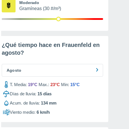
Moderado
Gramíneas (30 #/m³)
¿Qué tiempo hace en Frauenfeld en
agosto
?
Agosto
T. Media:
19°C
Max.:
23°C
Min:
15°C
Días de lluvia:
15
días
Acum. de lluvia:
134 mm
Viento medio:
6 km/h