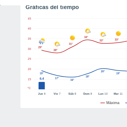
Gráficas del tiempo
45
40
34°
35
33°
33°
31°
29°
30
28°
25
20
20°
19°
19°
18°
6.4
17°
15
16°
°C
Jue
6
Vie
7
Sáb
8
Dom
9
Lun
10
Mar
11
Máxima