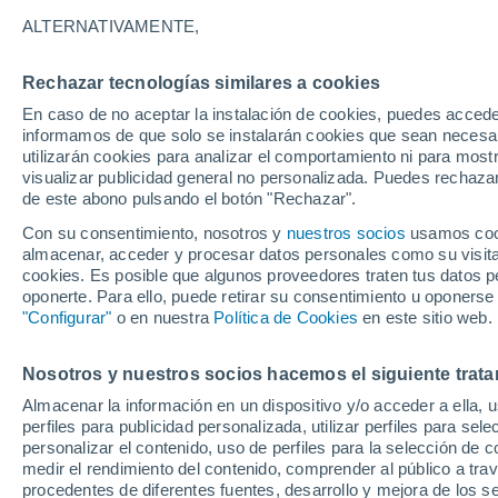
26°
ALTERNATIVAMENTE,
Rechazar tecnologías similares a cookies
UV
5 Medi
En caso de no aceptar la instalación de cookies, puedes accede
Sensación de 27°
FPS
6-10
informamos de que solo se instalarán cookies que sean necesari
utilizarán cookies para analizar el comportamiento ni para most
visualizar publicidad general no personalizada. Puedes rechazar
de este abono pulsando el botón "Rechazar".
Ocio
Amantes de las emociones fuertes: estas
Con su consentimiento, nosotros y
nuestros socios
usamos cooki
actividades mundiales están hechas para ust
almacenar, acceder y procesar datos personales como su visita e
cookies. Es posible que algunos proveedores traten tus datos pe
Tiempo 1 - 7 días
Actualidad
Mapa de lluvia
Radar
oponerte. Para ello, puede retirar su consentimiento u oponerse
"Configurar"
o en nuestra
Política de Cookies
en este sitio web.
Nosotros y nuestros socios hacemos el siguiente trata
Mañana
Sábado
D
Hoy
Almacenar la información en un dispositivo y/o acceder a ella, 
7 Ago
8 Ago
6 Ago
perfiles para publicidad personalizada, utilizar perfiles para sele
personalizar el contenido, uso de perfiles para la selección de c
medir el rendimiento del contenido, comprender al público a tra
procedentes de diferentes fuentes, desarrollo y mejora de los se
80%