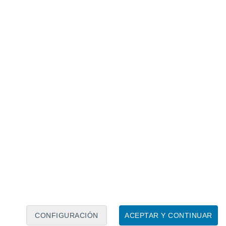
Calendario lunar
Lun
Mar
Mié
Jue
Vie
Sáb
Dom
6
7
8
9
10
11
12
13
14
15
16
17
18
19
CONFIGURACIÓN
ACEPTAR Y CONTINUAR