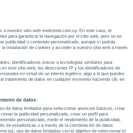
o
r a nuestro sitio web meteored.com.uy. En este caso, te
as para garantizar la navegación por el sitio web, pero no se
rar publicidad o contenido personalizado, aunque sí podrás
 la instalación de cookies y acceder a nuestro sitio web a través
es, identificadores únicos o tecnologías similares para
edes
n este sitio web, las direcciones IP y los identificadores de
rsonales en virtud de un interés legítimo, algo a lo que puedes
 de lluvia
Satélites
Modelos
 al tratamiento de datos en cualquier momento haciendo clic en
miento de datos:
omingo
Lunes
Martes
Miércoles
uso de datos limitados para seleccionar anuncios básicos, crear
9 Ago
10 Ago
11 Ago
12 Ago
ccionar la publicidad personalizada, crear un perfil para
ontenido personalizado, medir el rendimiento de la publicidad,
vés de estadísticas o a través de la combinación de datos
rvicios, uso de datos limitados con el objetivo de seleccionar el