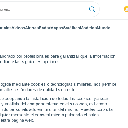
ticias
Vídeos
Alertas
Radar
Mapas
Satélites
Modelos
Mundo
borado por profesionales para garantizar que la información
ediante las siguientes opciones:
ecogida mediante cookies o tecnologías similares, nos permite
on altos estándares de calidad sin coste.
eb aceptando la instalación de todas las cookies, ya sean
 y análisis del comportamiento en el sitio web, así como
...
ntenido personalizado en función del mismo. Puedes consultar
alquier momento el consentimiento pulsando el botón
Por hora
uestra página web.
Lluvias débiles en las próximas
horas