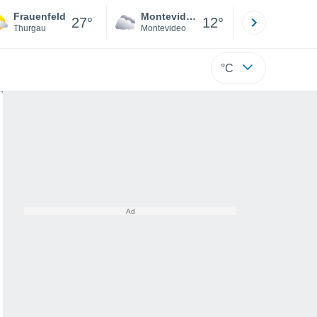
Frauenfeld
Montevideo
Maldonad
27°
12°
Thurgau
Montevideo
Maldonado
°C