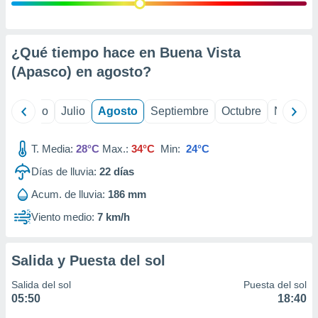
ados con el
 seleccionar
o.
calización
¿Qué tiempo hace en Buena Vista
precisa e
(Apasco) en
agosto
?
ión mediante
, publicidad
yo
Junio
Julio
Agosto
Septiembre
Octubre
Noviemb
dos,
 publicidad
T. Media:
28°C
Max.:
34°C
Min:
24°C
,
Días de lluvia:
22
días
ón de
 desarrollo
Acum. de lluvia:
186 mm
s.
Viento medio:
7 km/h
tros 1199
ios
Salida y Puesta del sol
Salida del sol
Puesta del sol
05:50
18:40