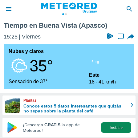
Tiempo en Buena Vista (Apasco)
privacidad
15:25
Viernes
...
o de
om.uy
com.uy) ha
Nubes y claros
ado por
35°
es para
ue la
 que se
Este
e calidad.
Sensación de 37°
18
41 km/h
eder a este
ediante las
opciones:
Plantas
Conoce estos 5 datos interesantes que quizás
ookies y
no sepas sobre la planta del café
e forma
¡Descarga
GRATIS
la app de
Instalar
d digital
Meteored!
ada, basada