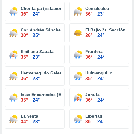
Chontalpa (Estación Chontalpa)
Comalcalco
36°
24°
36°
23°
Cor. Andrés Sánchez Magallanes
El Bajío 2a. Sección
30°
25°
36°
24°
Emiliano Zapata
Frontera
35°
23°
36°
24°
Hermenegildo Galeana 2a. Sección
Huimanguillo
36°
23°
35°
24°
Islas Encantadas (El Zapote y Reyes Heroles)
Jonuta
35°
24°
36°
24°
La Venta
Libertad
34°
23°
36°
24°