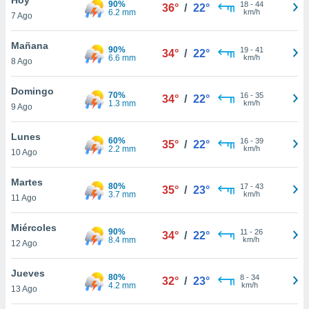
90%
ublicidad y
18
-
44
36°
/
22°
6.2 mm
km/h
7 Ago
do en
 mismo.
Mañana
90%
19
-
41
34°
/
22°
sultar más
6.6 mm
km/h
8 Ago
 en nuestra
 Cookies
y
Domingo
70%
16
-
35
ualquier
34°
/
22°
1.3 mm
km/h
9 Ago
ento
 botón
Lunes
60%
16
-
39
35°
/
22°
ación de
2.2 mm
km/h
10 Ago
kies
 disponible
Martes
80%
17
-
43
e nuestra
35°
/
23°
3.7 mm
km/h
11 Ago
.
Miércoles
IVAMENTE,
90%
11
-
26
34°
/
22°
8.4 mm
km/h
12 Ago
as
Jueves
80%
8
-
34
32°
/
23°
 a cookies
4.2 mm
km/h
13 Ago
 no aceptar