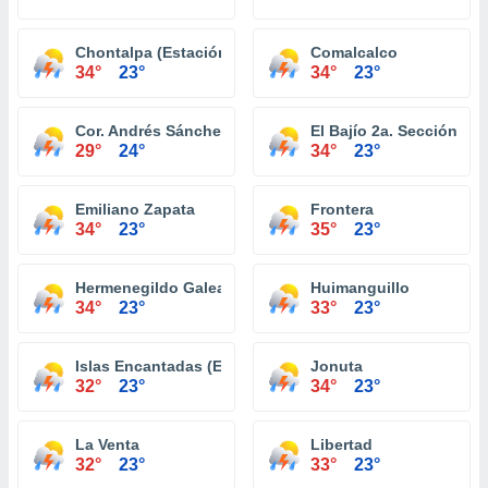
Chontalpa (Estación Chontalpa)
Comalcalco
34°
23°
34°
23°
Cor. Andrés Sánchez Magallanes
El Bajío 2a. Sección
29°
24°
34°
23°
Emiliano Zapata
Frontera
34°
23°
35°
23°
Hermenegildo Galeana 2a. Sección
Huimanguillo
34°
23°
33°
23°
Islas Encantadas (El Zapote y Reyes Heroles)
Jonuta
32°
23°
34°
23°
La Venta
Libertad
32°
23°
33°
23°