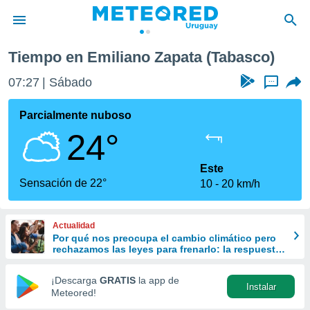
Tiempo en Emiliano Zapata (Tabasco)
privacidad
07:27
Sábado
...
o de
om.uy
com.uy) ha
Parcialmente nuboso
ado por
24°
es para
ue la
 que se
Este
e calidad.
Sensación de 22°
10
20 km/h
eder a este
ediante las
opciones:
Actualidad
Por qué nos preocupa el cambio climático pero
ookies y
rechazamos las leyes para frenarlo: la respuesta
e forma
de la ciencia
¡Descarga
GRATIS
la app de
Instalar
d digital
Meteored!
ada, basada