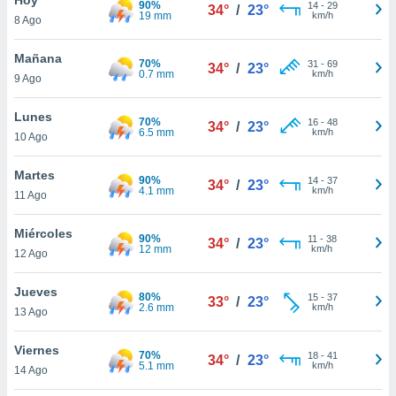
90%
ublicidad y
14
-
29
34°
/
23°
19 mm
km/h
8 Ago
do en
 mismo.
Mañana
70%
31
-
69
34°
/
23°
sultar más
0.7 mm
km/h
9 Ago
 en nuestra
 Cookies
y
Lunes
70%
16
-
48
ualquier
34°
/
23°
6.5 mm
km/h
10 Ago
ento
 botón
Martes
90%
14
-
37
34°
/
23°
ación de
4.1 mm
km/h
11 Ago
kies
 disponible
Miércoles
90%
11
-
38
e nuestra
34°
/
23°
12 mm
km/h
12 Ago
.
Jueves
IVAMENTE,
80%
15
-
37
33°
/
23°
2.6 mm
km/h
13 Ago
as
Viernes
70%
18
-
41
34°
/
23°
 a cookies
5.1 mm
km/h
14 Ago
 no aceptar