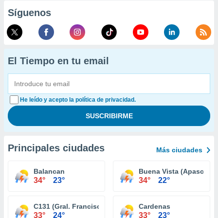
Síguenos
El Tiempo en tu email
He leído y acepto la política de privacidad.
Principales ciudades
Más ciudades
Balancan
Buena Vista (Apasco)
34°
23°
34°
22°
C131 (Gral. Francisco Villa)
Cardenas
33°
24°
33°
23°