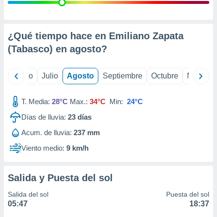
ados con el
 seleccionar
o.
calización
¿Qué tiempo hace en Emiliano Zapata
precisa e
(Tabasco) en
agosto
?
ión mediante
, publicidad
yo
Junio
Julio
Agosto
Septiembre
Octubre
Noviemb
dos,
 publicidad
T. Media:
28°C
Max.:
34°C
Min:
24°C
,
Días de lluvia:
23
días
ón de
 desarrollo
Acum. de lluvia:
237 mm
s.
Viento medio:
9 km/h
tros 1199
ios
Salida y Puesta del sol
Salida del sol
Puesta del sol
05:47
18:37