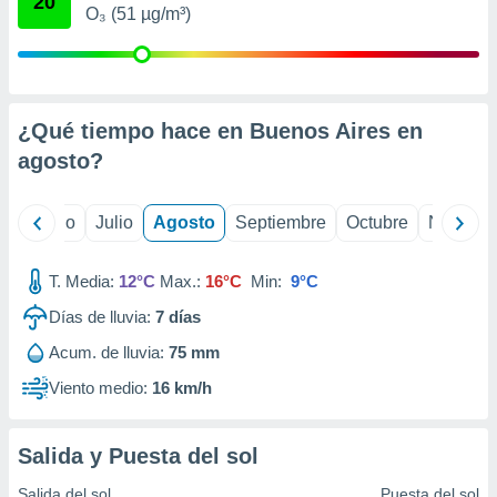
20
ados con el
O₃ (51 µg/m³)
 seleccionar
o.
calización
precisa e
ión mediante
¿Qué tiempo hace en Buenos Aires en
agosto
?
, publicidad
dos,
yo
Junio
Julio
Agosto
Septiembre
Octubre
Noviemb
 publicidad
,
ón de
T. Media:
12°C
Max.:
16°C
Min:
9°C
 desarrollo
s.
Días de lluvia:
7
días
tros 1199
Acum. de lluvia:
75 mm
ios
Viento medio:
16 km/h
Salida y Puesta del sol
Salida del sol
Puesta del sol