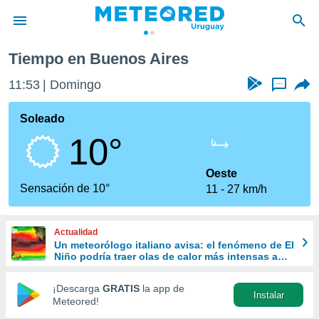
Tiempo en Buenos Aires
privacidad
11:53
Domingo
...
o de
om.uy
com.uy) ha
Soleado
ado por
10°
es para
ue la
 que se
Oeste
e calidad.
Sensación de 10°
11
27 km/h
eder a este
ediante las
opciones:
Actualidad
Un meteorólogo italiano avisa: el fenómeno de El
ookies y
Niño podría traer olas de calor más intensas a
e forma
Europa
¡Descarga
GRATIS
la app de
Instalar
d digital
Meteored!
ada, basada