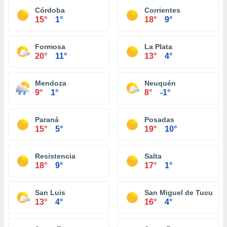
Córdoba
Corrientes
15°
1°
18°
9°
Formosa
La Plata
20°
11°
13°
4°
Mendoza
Neuquén
9°
1°
8°
-1°
Paraná
Posadas
15°
5°
19°
10°
Resistencia
Salta
18°
9°
17°
1°
San Luis
San Miguel de Tucumá
13°
4°
16°
4°