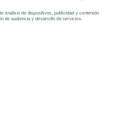
2.3 mm
9.2 mm
0.4 mm
13°
/
11°
16°
/
11°
16°
/
11°
17°
/
12°
e análisis de dispositivos, publicidad y contenido
n de audiencia y desarrollo de servicios.
-
31
km/h
8
-
26
km/h
13
-
30
km/h
10
-
22
km/h
to
o
Norte
0 Bajo
5
-
10 km/h
FPS:
no
o
Norte
0 Bajo
4
-
10 km/h
FPS:
no
Noreste
0 Bajo
1
-
7 km/h
FPS:
no
Norte
1 Bajo
2
-
8 km/h
FPS:
no