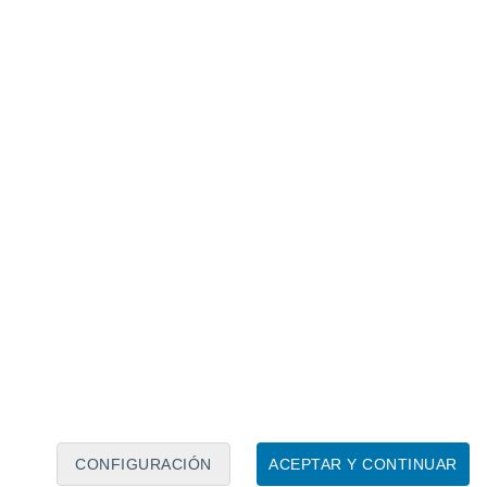
Calendario lunar
Lun
Mar
Mié
Jue
Vie
Sáb
Dom
8
9
10
11
12
13
14
15
16
17
18
19
20
21
CONFIGURACIÓN
ACEPTAR Y CONTINUAR