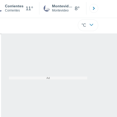
Corrientes
Montevideo
Maldonad
11°
8°
Corrientes
Montevideo
Maldonado
°C