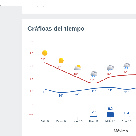
Tiempo para el amanecer
37m
Gráficas del tiempo
30
25
21°
20
18°
16°
16°
16°
15
13°
11°
10
11°
11°
11°
10°
10°
5
9.2
2.3
0.4
°C
Sáb
8
Dom
9
Lun
10
Mar
11
Mié
12
Jue
13
Máxima