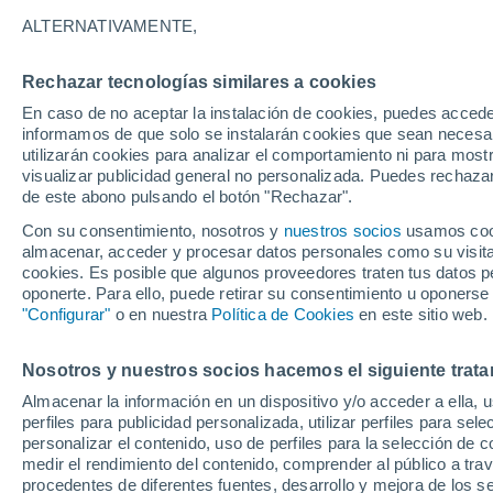
11°
ALTERNATIVAMENTE,
Rechazar tecnologías similares a cookies
Menguant
En caso de no aceptar la instalación de cookies, puedes accede
Iluminada
Sensación de 11°
informamos de que solo se instalarán cookies que sean necesari
utilizarán cookies para analizar el comportamiento ni para most
visualizar publicidad general no personalizada. Puedes rechazar
de este abono pulsando el botón "Rechazar".
Astronomía
Los seis miradores imprescindibles para vivir
Con su consentimiento, nosotros y
nuestros socios
usamos cooki
eclipse solar total del 12 de agosto en Españ
almacenar, acceder y procesar datos personales como su visita e
cookies. Es posible que algunos proveedores traten tus datos pe
Tiempo 1 - 7 días
Actualidad
Mapa de temperatura
oponerte. Para ello, puede retirar su consentimiento u oponerse
"Configurar"
o en nuestra
Política de Cookies
en este sitio web.
Nosotros y nuestros socios hacemos el siguiente trata
Mañana
Lunes
Hoy
Almacenar la información en un dispositivo y/o acceder a ella, 
9 Ago
10 Ago
8 Ago
perfiles para publicidad personalizada, utilizar perfiles para sele
personalizar el contenido, uso de perfiles para la selección de c
medir el rendimiento del contenido, comprender al público a tra
procedentes de diferentes fuentes, desarrollo y mejora de los se