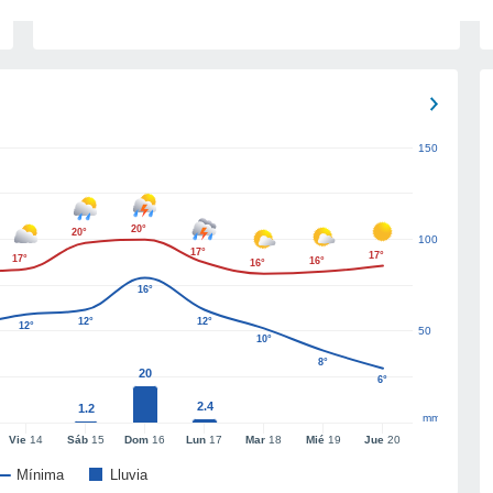
150
20°
20°
100
17°
17°
17°
16°
16°
16°
12°
12°
12°
50
10°
8°
20
6°
2.4
1.2
mm
Vie
14
Sáb
15
Dom
16
Lun
17
Mar
18
Mié
19
Jue
20
Mínima
Lluvia