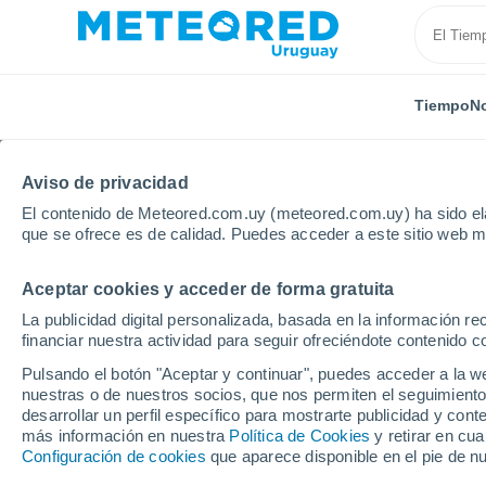
Tiempo
No
Aviso de privacidad
El contenido de Meteored.com.uy (meteored.com.uy) ha sido ela
que se ofrece es de calidad. Puedes acceder a este sitio web m
Aceptar cookies y acceder de forma gratuita
Inicio
Argentina
Provincia de Corrientes
Corrien
La publicidad digital personalizada, basada en la información r
financiar nuestra actividad para seguir ofreciéndote contenido c
Tiempo en Corrientes
Pulsando el botón "Aceptar y continuar", puedes acceder a la w
nuestras o de nuestros socios, que nos permiten el seguimiento
06:29
Sábado
desarrollar un perfil específico para mostrarte publicidad y co
más información en nuestra
Política de Cookies
y retirar en cu
Configuración de cookies
que aparece disponible en el pie de n
Cielo despejado