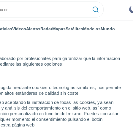
ticias
Vídeos
Alertas
Radar
Mapas
Satélites
Modelos
Mundo
borado por profesionales para garantizar que la información
ediante las siguientes opciones:
tes
ecogida mediante cookies o tecnologías similares, nos permite
on altos estándares de calidad sin coste.
eb aceptando la instalación de todas las cookies, ya sean
 y análisis del comportamiento en el sitio web, así como
...
ntenido personalizado en función del mismo. Puedes consultar
alquier momento el consentimiento pulsando el botón
Por hora
uestra página web.
Cielos despejados en las
próximas horas