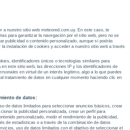
e
r a nuestro sitio web meteored.com.uy. En este caso, te
:
22%
as para garantizar la navegación por el sitio web, pero no se
rar publicidad o contenido personalizado, aunque sí podrás
 la instalación de cookies y acceder a nuestro sitio web a través
 el
es, identificadores únicos o tecnologías similares para
a
n este sitio web, las direcciones IP y los identificadores de
rsonales en virtud de un interés legítimo, algo a lo que puedes
Radar de lluvia
Satélites
Modelos
 al tratamiento de datos en cualquier momento haciendo clic en
miento de datos:
Martes
Miércoles
Jueves
Viernes
uso de datos limitados para seleccionar anuncios básicos, crear
11 Ago
12 Ago
13 Ago
14 Ago
ccionar la publicidad personalizada, crear un perfil para
ontenido personalizado, medir el rendimiento de la publicidad,
vés de estadísticas o a través de la combinación de datos
rvicios, uso de datos limitados con el objetivo de seleccionar el
80%
90%
70%