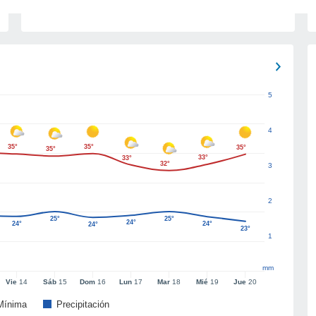
5
4
35°
35°
35°
35°
33°
33°
32°
3
2
25°
25°
24°
24°
24°
24°
23°
1
mm
Vie
14
Sáb
15
Dom
16
Lun
17
Mar
18
Mié
19
Jue
20
Mínima
Precipitación