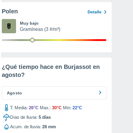
Polen
Detalle
Muy bajo
Gramíneas (3 #/m³)
¿Qué tiempo hace en Burjassot en
agosto
?
Agosto
T. Media:
26°C
Max.:
30°C
Min:
22°C
Días de lluvia:
5
días
Acum. de lluvia:
26 mm