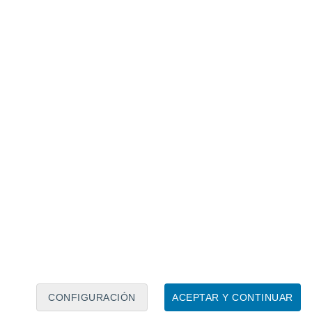
Calendario lunar
Lun
Mar
Mié
Jue
Vie
Sáb
Dom
8
9
10
11
12
13
14
15
16
17
18
19
20
21
CONFIGURACIÓN
ACEPTAR Y CONTINUAR