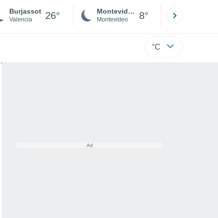
Burjassot
Montevideo
Maldonad
26°
8°
Valencia
Montevideo
Maldonado
°C