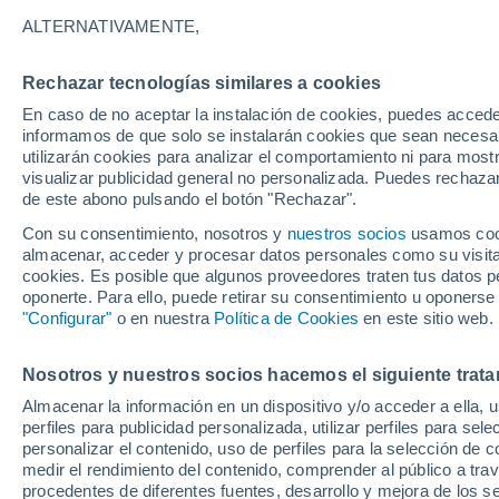
26°
ALTERNATIVAMENTE,
Rechazar tecnologías similares a cookies
Menguant
En caso de no aceptar la instalación de cookies, puedes accede
Iluminada
Sensación de 28°
informamos de que solo se instalarán cookies que sean necesari
utilizarán cookies para analizar el comportamiento ni para most
visualizar publicidad general no personalizada. Puedes rechazar
de este abono pulsando el botón "Rechazar".
Astronomía
Los seis miradores imprescindibles para vivir
Con su consentimiento, nosotros y
nuestros socios
usamos cooki
eclipse solar total del 12 de agosto en Españ
almacenar, acceder y procesar datos personales como su visita e
cookies. Es posible que algunos proveedores traten tus datos pe
Tiempo 1 - 7 días
Actualidad
Mapa de temperatura
oponerte. Para ello, puede retirar su consentimiento u oponerse
"Configurar"
o en nuestra
Política de Cookies
en este sitio web.
Nosotros y nuestros socios hacemos el siguiente trata
Mañana
Lunes
Hoy
Almacenar la información en un dispositivo y/o acceder a ella, 
9 Ago
10 Ago
8 Ago
perfiles para publicidad personalizada, utilizar perfiles para sele
personalizar el contenido, uso de perfiles para la selección de c
medir el rendimiento del contenido, comprender al público a tra
procedentes de diferentes fuentes, desarrollo y mejora de los se