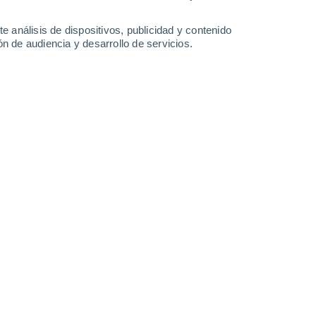
34°
/
25°
34°
/
24°
35°
/
24°
35°
/
24°
e análisis de dispositivos, publicidad y contenido
n de audiencia y desarrollo de servicios.
-
35
km/h
14
-
38
km/h
14
-
40
km/h
13
-
38
km/h
o
Oeste
0 Bajo
2
-
5 km/h
FPS:
no
Oeste
0 Bajo
1
-
5 km/h
FPS:
no
Noroeste
0 Bajo
1
-
3 km/h
FPS:
no
Norte
0 Bajo
1
-
5 km/h
FPS:
no