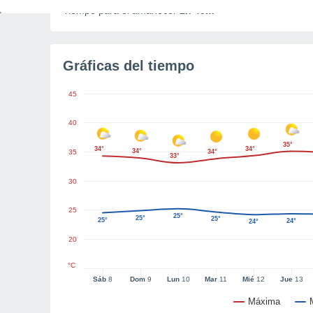
Tiempo para el amanecer
2h 40m
Gráficas del tiempo
45
40
35°
34°
34°
34°
35
34°
33°
30
25
25°
25°
25°
25°
24°
24°
20
°C
Sáb
8
Dom
9
Lun
10
Mar
11
Mié
12
Jue
13
Máxima