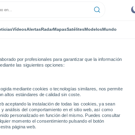
ticias
Vídeos
Alertas
Radar
Mapas
Satélites
Modelos
Mundo
borado por profesionales para garantizar que la información
ediante las siguientes opciones:
 de Valencia
Burjassot
ecogida mediante cookies o tecnologías similares, nos permite
on altos estándares de calidad sin coste.
eb aceptando la instalación de todas las cookies, ya sean
 y análisis del comportamiento en el sitio web, así como
...
ntenido personalizado en función del mismo. Puedes consultar
alquier momento el consentimiento pulsando el botón
Por hora
uestra página web.
Cielos despejados en las
próximas horas