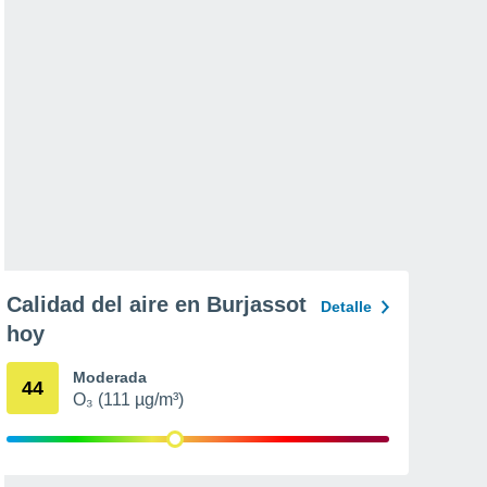
Calidad del aire en Burjassot
Detalle
hoy
Moderada
44
O₃ (111 µg/m³)