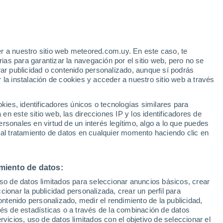
e
r a nuestro sitio web meteored.com.uy. En este caso, te
:
24%
as para garantizar la navegación por el sitio web, pero no se
rar publicidad o contenido personalizado, aunque sí podrás
 la instalación de cookies y acceder a nuestro sitio web a través
 el
es, identificadores únicos o tecnologías similares para
a
n este sitio web, las direcciones IP y los identificadores de
rsonales en virtud de un interés legítimo, algo a lo que puedes
Radar de lluvia
Satélites
Modelos
 al tratamiento de datos en cualquier momento haciendo clic en
miento de datos:
Martes
Miércoles
Jueves
Viernes
uso de datos limitados para seleccionar anuncios básicos, crear
11 Ago
12 Ago
13 Ago
14 Ago
ccionar la publicidad personalizada, crear un perfil para
ontenido personalizado, medir el rendimiento de la publicidad,
vés de estadísticas o a través de la combinación de datos
rvicios, uso de datos limitados con el objetivo de seleccionar el