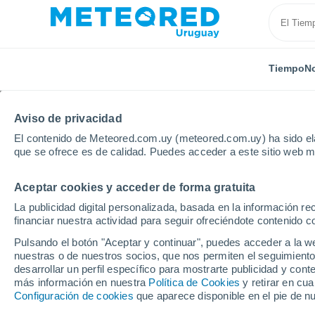
Tiempo
No
Aviso de privacidad
El contenido de Meteored.com.uy (meteored.com.uy) ha sido ela
que se ofrece es de calidad. Puedes acceder a este sitio web m
Aceptar cookies y acceder de forma gratuita
Inicio
España
Comunidad Valenciana
Provincia
La publicidad digital personalizada, basada en la información r
financiar nuestra actividad para seguir ofreciéndote contenido c
Tiempo en Burjassot
Pulsando el botón "Aceptar y continuar", puedes acceder a la w
nuestras o de nuestros socios, que nos permiten el seguimiento
03:58
Sábado
desarrollar un perfil específico para mostrarte publicidad y co
más información en nuestra
Política de Cookies
y retirar en cu
Configuración de cookies
que aparece disponible en el pie de n
Cielo despejado