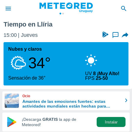
a
Llíria
Tiempo en Llíria
privacidad
15:00
Jueves
...
o de
om.uy
com.uy) ha
Nubes y claros
ado por
34°
es para
ue la
 que se
UV
8 ¡Muy Alto!
e calidad.
Sensación de 36°
FPS
25-50
eder a este
ediante las
opciones:
Ocio
Amantes de las emociones fuertes: estas
ookies y
actividades mundiales están hechas para
e forma
ustedes
¡Descarga
GRATIS
la app de
Instalar
d digital
Meteored!
ada, basada