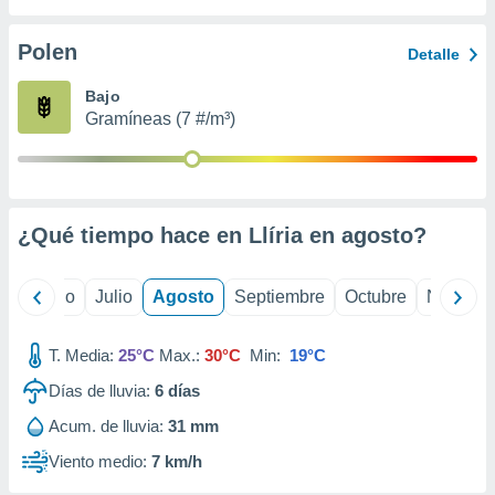
ados con el
 seleccionar
o.
Polen
Detalle
calización
Bajo
precisa e
Gramíneas (7 #/m³)
ión mediante
, publicidad
dos,
 publicidad
¿Qué tiempo hace en Llíria en
agosto
?
,
ón de
 desarrollo
yo
Junio
Julio
Agosto
Septiembre
Octubre
Noviemb
s.
tros 1199
T. Media:
25°C
Max.:
30°C
Min:
19°C
ios
Días de lluvia:
6
días
Acum. de lluvia:
31 mm
Viento medio:
7 km/h