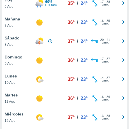
60%
ublicidad y
17
-
38
35°
/
24°
0.3 mm
km/h
6 Ago
do en
 mismo.
Mañana
16
-
35
36°
/
23°
sultar más
km/h
7 Ago
 en nuestra
 Cookies
y
Sábado
20
-
41
ualquier
37°
/
24°
km/h
8 Ago
ento
 botón
Domingo
17
-
37
36°
/
23°
ación de
km/h
9 Ago
kies
 disponible
Lunes
14
-
37
e nuestra
35°
/
23°
km/h
10 Ago
.
Martes
IVAMENTE,
16
-
36
36°
/
23°
km/h
11 Ago
as
Miércoles
13
-
38
37°
/
23°
 a cookies
km/h
12 Ago
 no aceptar