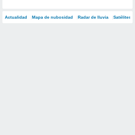
Actualidad
Mapa de nubosidad
Radar de lluvia
Satélites