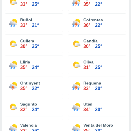
33°
25°
35°
22°
Buñol
Cofrentes
33°
21°
36°
22°
Cullera
Gandía
30°
25°
30°
25°
Llíria
Oliva
35°
24°
31°
25°
Ontinyent
Requena
35°
22°
33°
20°
Sagunto
Utiel
32°
24°
34°
20°
Valencia
Venta del Moro
32°
26°
35°
20°