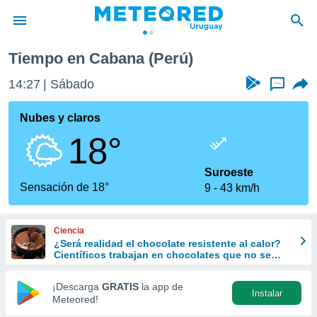
Tiempo en Cabana (Perú)
privacidad
14:27
Sábado
...
o de
om.uy
com.uy) ha
Nubes y claros
ado por
18°
es para
ue la
 que se
Suroeste
e calidad.
Sensación de 18°
9
43 km/h
eder a este
ediante las
opciones:
Ciencia
¿Será realidad el chocolate resistente al calor?
ookies y
Científicos trabajan en chocolates que no se
e forma
derriten ni en verano
¡Descarga
GRATIS
la app de
Instalar
d digital
Meteored!
ada, basada