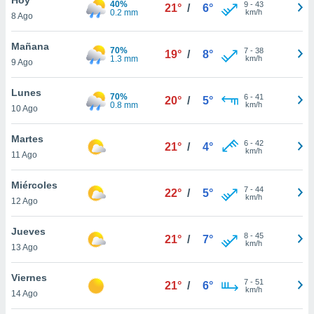
40%
ublicidad y
9
-
43
21°
/
6°
0.2 mm
km/h
8 Ago
do en
 mismo.
Mañana
70%
7
-
38
19°
/
8°
sultar más
1.3 mm
km/h
9 Ago
 en nuestra
 Cookies
y
Lunes
70%
6
-
41
ualquier
20°
/
5°
0.8 mm
km/h
10 Ago
ento
 botón
Martes
6
-
42
21°
/
4°
ación de
km/h
11 Ago
kies
 disponible
Miércoles
7
-
44
e nuestra
22°
/
5°
km/h
12 Ago
.
Jueves
IVAMENTE,
8
-
45
21°
/
7°
km/h
13 Ago
as
Viernes
7
-
51
21°
/
6°
 a cookies
km/h
14 Ago
 no aceptar