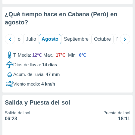
ados con el
 seleccionar
o.
¿Qué tiempo hace en Cabana (Perú) en
calización
agosto
?
precisa e
ión mediante
yo
Junio
Julio
Agosto
Septiembre
Octubre
Noviemb
, publicidad
T. Media:
12°C
Max.:
17°C
Min:
6°C
dos,
 publicidad
Días de lluvia:
14
días
,
ón de
Acum. de lluvia:
47 mm
 desarrollo
Viento medio:
4 km/h
s.
tros 1199
ios
Salida y Puesta del sol
Salida del sol
Puesta del sol
06:23
18:11