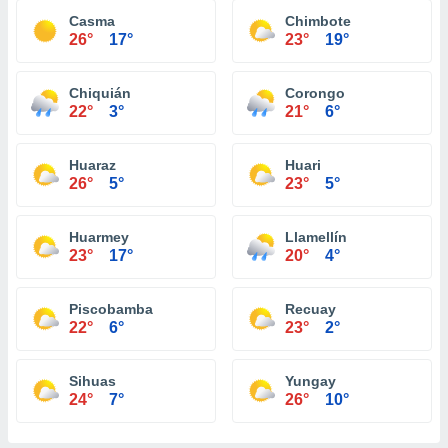
Casma
Chimbote
26°
17°
23°
19°
Chiquián
Corongo
22°
3°
21°
6°
Huaraz
Huari
26°
5°
23°
5°
Huarmey
Llamellín
23°
17°
20°
4°
Piscobamba
Recuay
22°
6°
23°
2°
Sihuas
Yungay
24°
7°
26°
10°