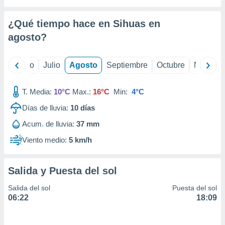
ados con el
 seleccionar
o.
¿Qué tiempo hace en Sihuas en
calización
agosto
?
precisa e
ión mediante
yo
Junio
Julio
Agosto
Septiembre
Octubre
Noviemb
, publicidad
T. Media:
10°C
Max.:
16°C
Min:
4°C
dos,
 publicidad
Días de lluvia:
10
días
,
ón de
Acum. de lluvia:
37 mm
 desarrollo
Viento medio:
5 km/h
s.
tros 1199
ios
Salida y Puesta del sol
Salida del sol
Puesta del sol
06:22
18:09