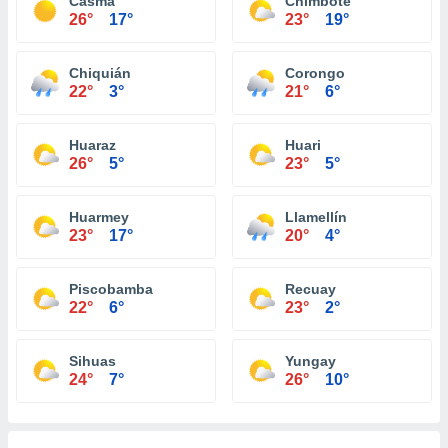
Casma
Chimbote
26°
17°
23°
19°
Chiquián
Corongo
22°
3°
21°
6°
Huaraz
Huari
26°
5°
23°
5°
Huarmey
Llamellín
23°
17°
20°
4°
Piscobamba
Recuay
22°
6°
23°
2°
Sihuas
Yungay
24°
7°
26°
10°