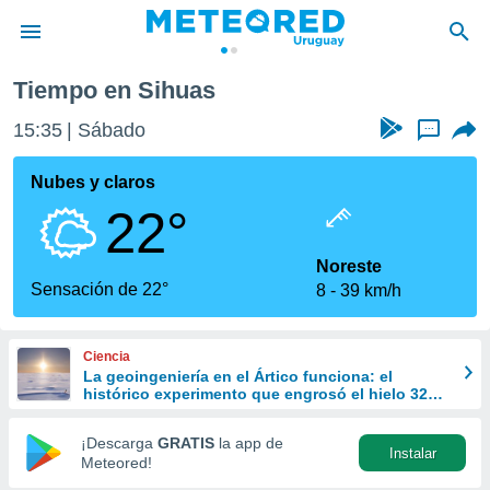
Tiempo en Sihuas
privacidad
15:35
Sábado
...
o de
om.uy
com.uy) ha
Nubes y claros
ado por
22°
es para
ue la
 que se
Noreste
e calidad.
Sensación de 22°
8
39 km/h
eder a este
ediante las
opciones:
Ciencia
La geoingeniería en el Ártico funciona: el
ookies y
histórico experimento que engrosó el hielo 32
e forma
cm
¡Descarga
GRATIS
la app de
Instalar
d digital
Meteored!
ada, basada