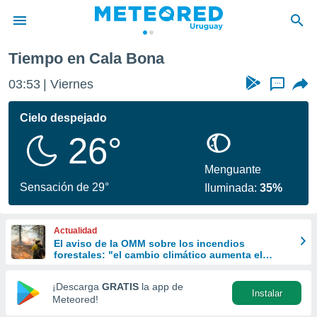
Tiempo en Cala Bona
privacidad
03:53
Viernes
...
o de
om.uy
com.uy) ha
Cielo despejado
ado por
26°
es para
ue la
 que se
Menguante
e calidad.
Sensación de 29°
Iluminada:
35%
eder a este
ediante las
opciones:
Actualidad
El aviso de la OMM sobre los incendios
ookies y
forestales: "el cambio climático aumenta el
e forma
riesgo, pero no es el único culpable
¡Descarga
GRATIS
la app de
Instalar
d digital
Meteored!
ada, basada