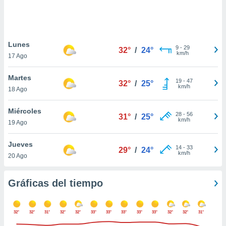
ste abono
 botón
.
Lunes
9
-
29
32°
/
24°
nto,
km/h
17 Ago
cios
Martes
kies,
19
-
47
32°
/
25°
km/h
18 Ago
ores únicos
as similares
nar,
Miércoles
28
-
56
31°
/
25°
rocesar
km/h
19 Ago
onales como
 este sitio
Jueves
recciones IP
14
-
33
29°
/
24°
km/h
20 Ago
ficadores de
 posible
s
Gráficas del tiempo
 traten tus
nales en
 interés
32°
32°
31°
32°
32°
33°
33°
33°
33°
33°
32°
32°
31°
go a lo que
nerte. Para