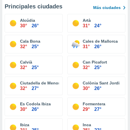
Principales ciudades
Más ciudades
Alcúdia
Artà
30°
26°
31°
24°
Cala Bona
Cales de Mallorca
32°
25°
31°
26°
Calvià
Can Picafort
32°
25°
32°
25°
Ciutadella de Menorca
Colònia Sant Jordi
32°
27°
30°
26°
Es Codola Ibiza
Formentera
30°
26°
29°
27°
Ibiza
Inca