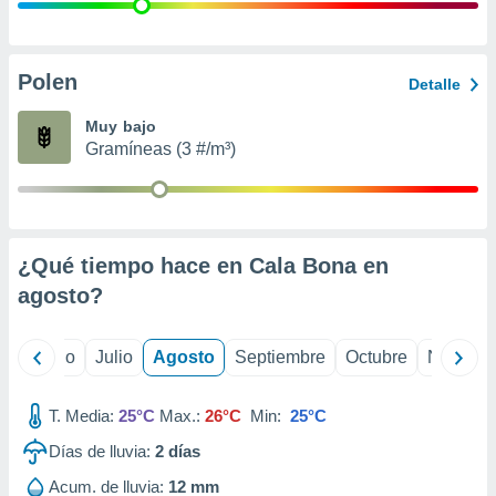
ados con el
 seleccionar
o.
calización
Polen
Detalle
precisa e
ión mediante
Muy bajo
Gramíneas (3 #/m³)
, publicidad
dos,
 publicidad
,
¿Qué tiempo hace en Cala Bona en
ón de
 desarrollo
agosto
?
s.
tros 1199
yo
Junio
Julio
Agosto
Septiembre
Octubre
Noviemb
ios
T. Media:
25°C
Max.:
26°C
Min:
25°C
Días de lluvia:
2
días
Acum. de lluvia:
12 mm