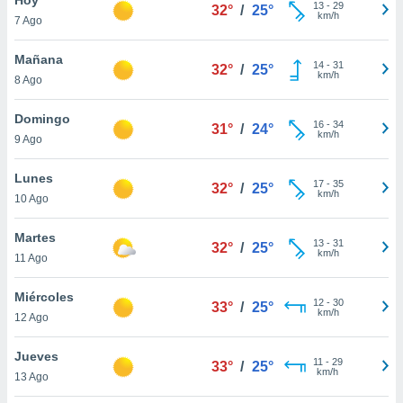
ublicidad y
13
-
29
32°
/
25°
km/h
7 Ago
do en
 mismo.
Mañana
14
-
31
32°
/
25°
sultar más
km/h
8 Ago
 en nuestra
 Cookies
y
Domingo
16
-
34
ualquier
31°
/
24°
km/h
9 Ago
ento
 botón
Lunes
17
-
35
32°
/
25°
ación de
km/h
10 Ago
kies
 disponible
Martes
13
-
31
e nuestra
32°
/
25°
km/h
11 Ago
.
Miércoles
IVAMENTE,
12
-
30
33°
/
25°
km/h
12 Ago
as
Jueves
11
-
29
33°
/
25°
 a cookies
km/h
13 Ago
 no aceptar