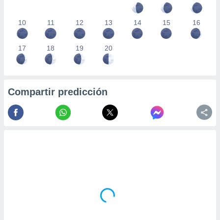
10
11
12
13
14
15
16
17
18
19
20
Compartir predicción