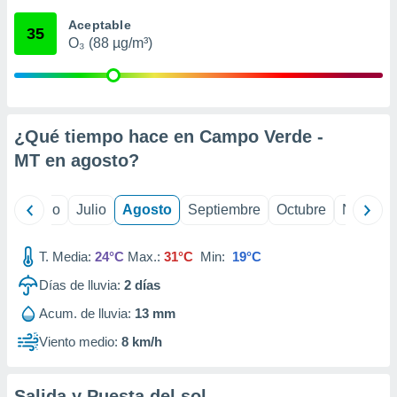
ados con el
 seleccionar
Aceptable
35
o.
O₃ (88 µg/m³)
calización
precisa e
ión mediante
, publicidad
¿Qué tiempo hace en Campo Verde -
MT en
agosto
?
dos,
 publicidad
,
yo
Junio
Julio
Agosto
Septiembre
Octubre
Noviemb
ón de
 desarrollo
s.
T. Media:
24°C
Max.:
31°C
Min:
19°C
tros 1199
Días de lluvia:
2
días
ios
Acum. de lluvia:
13 mm
Viento medio:
8 km/h
Salida y Puesta del sol