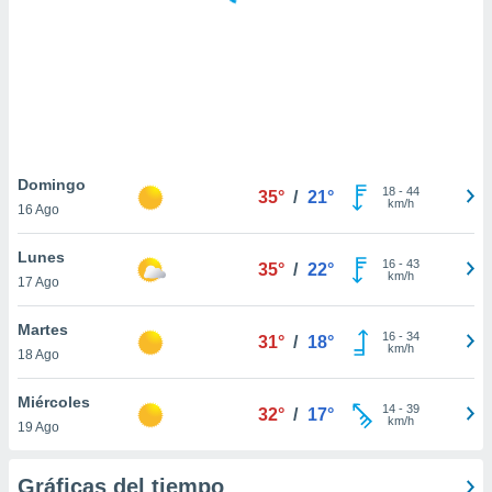
ste abono
 botón
.
nto,
cios
kies,
Domingo
18
-
44
ores únicos
35°
/
21°
km/h
16 Ago
as similares
nar,
Lunes
rocesar
16
-
43
35°
/
22°
km/h
onales como
17 Ago
 este sitio
recciones IP
Martes
16
-
34
31°
/
18°
ficadores de
km/h
18 Ago
 posible
s
Miércoles
 traten tus
14
-
39
32°
/
17°
km/h
nales en
19 Ago
 interés
go a lo que
Gráficas del tiempo
nerte. Para