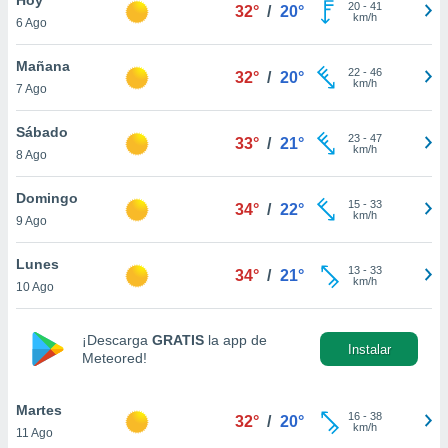
ublicidad y
20
-
41
32°
/
20°
km/h
6 Ago
do en
 mismo.
Mañana
22
-
46
32°
/
20°
sultar más
km/h
7 Ago
 en nuestra
 Cookies
y
Sábado
23
-
47
ualquier
33°
/
21°
km/h
8 Ago
ento
 botón
Domingo
15
-
33
34°
/
22°
ación de
km/h
9 Ago
kies
 disponible
Lunes
13
-
33
e nuestra
34°
/
21°
km/h
10 Ago
.
IVAMENTE,
¡Descarga
GRATIS
la app de
Instalar
Meteored!
as
 a cookies
Martes
16
-
38
32°
/
20°
km/h
11 Ago
 no aceptar