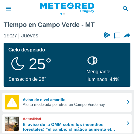
Tiempo en Campo Verde - MT
privacidad
19:27
Jueves
...
o de
om.uy
com.uy) ha
Cielo despejado
ado por
25°
es para
ue la
 que se
Menguante
e calidad.
Sensación de 26°
Iluminada:
44%
eder a este
ediante las
opciones:
Aviso de nivel amarillo
Alerta moderada por otros en Campo Verde hoy
ookies y
e forma
Actualidad
d digital
El aviso de la OMM sobre los incendios
forestales: "el cambio climático aumenta el
ada, basada