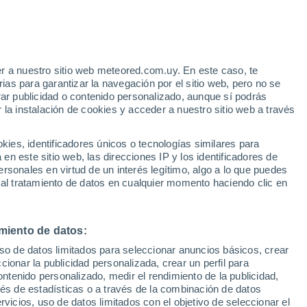
Aviso de nivel naranja
Alerta importante por otros en Vila
Rica hoy
e
r a nuestro sitio web meteored.com.uy. En este caso, te
:
44%
as para garantizar la navegación por el sitio web, pero no se
rar publicidad o contenido personalizado, aunque sí podrás
 la instalación de cookies y acceder a nuestro sitio web a través
e
es, identificadores únicos o tecnologías similares para
n este sitio web, las direcciones IP y los identificadores de
rsonales en virtud de un interés legítimo, algo a lo que puedes
Radar de lluvia
Satélites
Modelos
 al tratamiento de datos en cualquier momento haciendo clic en
miento de datos:
omingo
Lunes
Martes
Miércoles
uso de datos limitados para seleccionar anuncios básicos, crear
9 Ago
10 Ago
11 Ago
12 Ago
ccionar la publicidad personalizada, crear un perfil para
ontenido personalizado, medir el rendimiento de la publicidad,
vés de estadísticas o a través de la combinación de datos
rvicios, uso de datos limitados con el objetivo de seleccionar el
60%