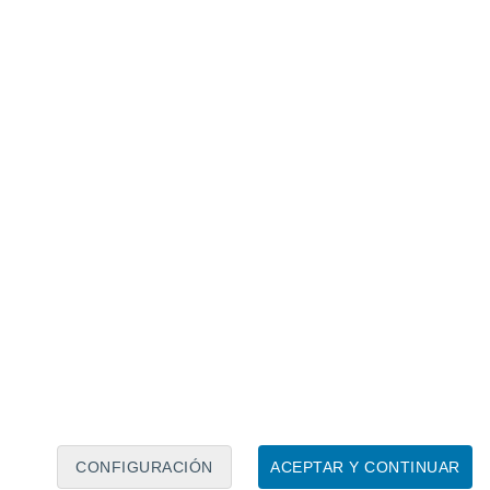
Calendario lunar
Lun
Mar
Mié
Jue
Vie
Sáb
Dom
6
7
8
9
10
11
12
13
14
15
16
CONFIGURACIÓN
ACEPTAR Y CONTINUAR