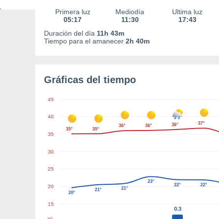
Primera luz
Mediodía
Última luz
05:17
11:30
17:43
Duración del día
11h 43m
Tiempo para el amanecer
2h 40m
Gráficas del tiempo
45
40
37°
36°
36°
36°
35°
35°
35
30
25
23°
22°
22°
20
21°
21°
20°
15
0.3