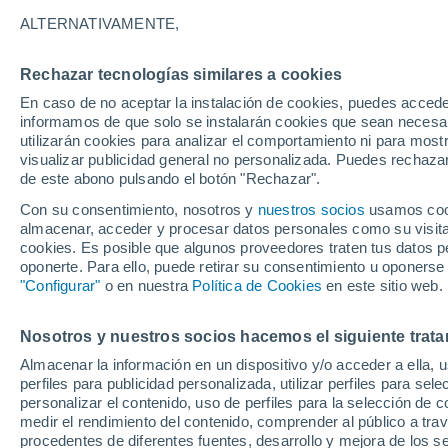
21°
ALTERNATIVAMENTE,
Rechazar tecnologías similares a cookies
Menguant
En caso de no aceptar la instalación de cookies, puedes accede
Iluminada
Sensación de 21°
informamos de que solo se instalarán cookies que sean necesari
utilizarán cookies para analizar el comportamiento ni para most
visualizar publicidad general no personalizada. Puedes rechazar
de este abono pulsando el botón "Rechazar".
Ciencia
Océanos que se sobrecalientan, suelos que s
Con su consentimiento, nosotros y
nuestros socios
usamos cooki
queman: dos caras de la misma alteración
almacenar, acceder y procesar datos personales como su visita e
climática
cookies. Es posible que algunos proveedores traten tus datos pe
Tiempo 1 - 7 días
Actualidad
Mapa de temperatura
oponerte. Para ello, puede retirar su consentimiento u oponerse
"Configurar"
o en nuestra
Política de Cookies
en este sitio web.
Nosotros y nuestros socios hacemos el siguiente trata
Mañana
Sábado
D
Hoy
Almacenar la información en un dispositivo y/o acceder a ella, 
7 Ago
8 Ago
6 Ago
perfiles para publicidad personalizada, utilizar perfiles para sele
personalizar el contenido, uso de perfiles para la selección de c
medir el rendimiento del contenido, comprender al público a tra
procedentes de diferentes fuentes, desarrollo y mejora de los se