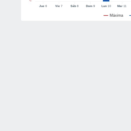
°C
Jue
6
Vie
7
Sáb
8
Dom
9
Lun
10
Mar
11
Máxima