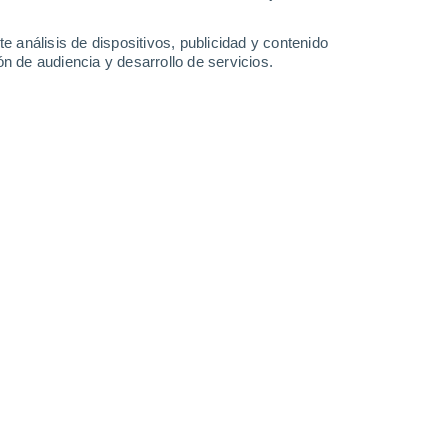
0.3 mm
36°
/
23°
36°
/
22°
37°
/
22°
35°
/
21°
e análisis de dispositivos, publicidad y contenido
n de audiencia y desarrollo de servicios.
-
26
km/h
15
-
32
km/h
16
-
36
km/h
16
-
47
km/h
gosto
Suroeste
0 Bajo
2
-
5 km/h
FPS:
no
Oeste
0 Bajo
1
-
3 km/h
FPS:
no
Oeste
0 Bajo
2
-
3 km/h
FPS:
no
Oeste
0 Bajo
2
-
4 km/h
FPS:
no