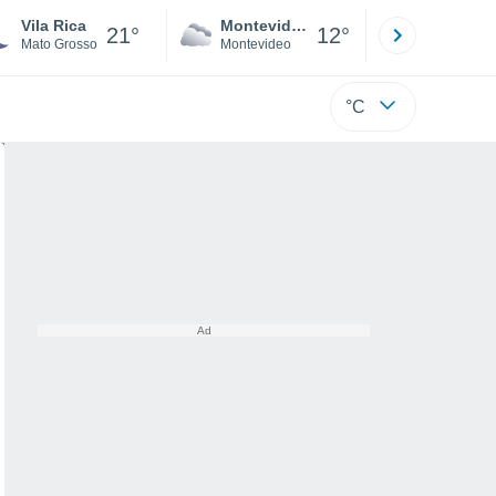
Vila Rica
Montevideo
Maldonad
21°
12°
Mato Grosso
Montevideo
Maldonado
°C