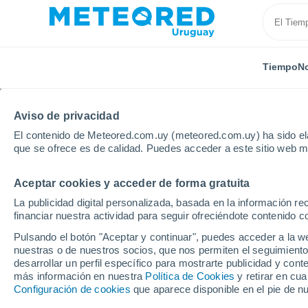
Tiempo
No
Aviso de privacidad
El contenido de Meteored.com.uy (meteored.com.uy) ha sido ela
que se ofrece es de calidad. Puedes acceder a este sitio web m
Aceptar cookies y acceder de forma gratuita
Inicio
Brasil
Estado de Mato Grosso
Vila Rica
La publicidad digital personalizada, basada en la información r
financiar nuestra actividad para seguir ofreciéndote contenido c
Tiempo en Vila Rica - 
Pulsando el botón "Aceptar y continuar", puedes acceder a la w
nuestras o de nuestros socios, que nos permiten el seguimiento
02:36
Jueves
desarrollar un perfil específico para mostrarte publicidad y co
más información en nuestra
Política de Cookies
y retirar en cu
Configuración de cookies
que aparece disponible en el pie de n
Cielo despejado