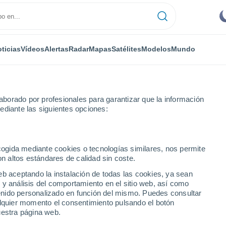
ticias
Vídeos
Alertas
Radar
Mapas
Satélites
Modelos
Mundo
borado por profesionales para garantizar que la información
ediante las siguientes opciones:
ecogida mediante cookies o tecnologías similares, nos permite
on altos estándares de calidad sin coste.
MT
eb aceptando la instalación de todas las cookies, ya sean
 y análisis del comportamiento en el sitio web, así como
...
ntenido personalizado en función del mismo. Puedes consultar
alquier momento el consentimiento pulsando el botón
Por hora
uestra página web.
Cielos despejados en las
próximas horas