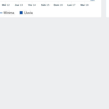
mm
Mié
12
Jue
13
Vie
14
Sáb
15
Dom
16
Lun
17
Mar
18
Mínima
Lluvia