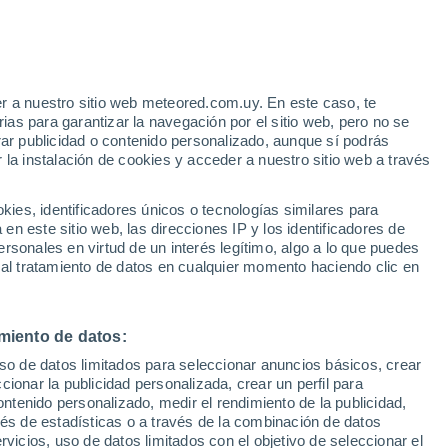
r a nuestro sitio web meteored.com.uy. En este caso, te
/h
as para garantizar la navegación por el sitio web, pero no se
rar publicidad o contenido personalizado, aunque sí podrás
 la instalación de cookies y acceder a nuestro sitio web a través
Radar de lluvia
Satélites
Modelos
es, identificadores únicos o tecnologías similares para
n este sitio web, las direcciones IP y los identificadores de
rsonales en virtud de un interés legítimo, algo a lo que puedes
 al tratamiento de datos en cualquier momento haciendo clic en
Lunes
Martes
Miércoles
Jueves
10 Ago
11 Ago
12 Ago
13 Ago
miento de datos:
uso de datos limitados para seleccionar anuncios básicos, crear
80%
90%
ccionar la publicidad personalizada, crear un perfil para
3.4 mm
7.1 mm
ontenido personalizado, medir el rendimiento de la publicidad,
12°
/
4°
12°
/
3°
13°
/
3°
10°
/
7°
vés de estadísticas o a través de la combinación de datos
rvicios, uso de datos limitados con el objetivo de seleccionar el