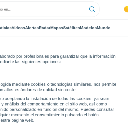
ticias
Vídeos
Alertas
Radar
Mapas
Satélites
Modelos
Mundo
borado por profesionales para garantizar que la información
ediante las siguientes opciones:
ecogida mediante cookies o tecnologías similares, nos permite
on altos estándares de calidad sin coste.
eb aceptando la instalación de todas las cookies, ya sean
 y análisis del comportamiento en el sitio web, así como
...
ntenido personalizado en función del mismo. Puedes consultar
alquier momento el consentimiento pulsando el botón
Por hora
uestra página web.
Cielos despejados en las
próximas horas