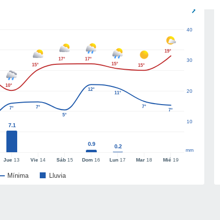
40
19°
17°
17°
30
15°
15°
15°
10°
12°
20
11°
7°
7°
7°
7°
5°
10
7.1
0.9
0.2
mm
Jue
13
Vie
14
Sáb
15
Dom
16
Lun
17
Mar
18
Mié
19
Mínima
Lluvia