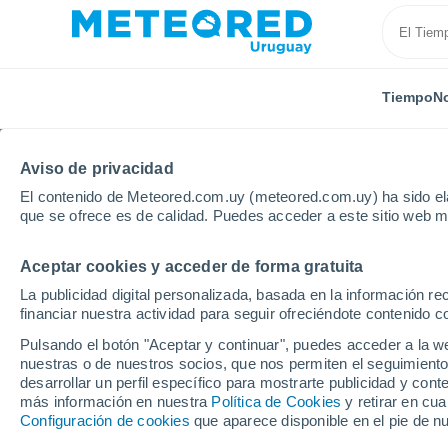
Tiempo
No
Aviso de privacidad
El contenido de Meteored.com.uy (meteored.com.uy) ha sido ela
que se ofrece es de calidad. Puedes acceder a este sitio web m
Aceptar cookies y acceder de forma gratuita
Inicio
Departamento de San José
Capurro
La publicidad digital personalizada, basada en la información r
financiar nuestra actividad para seguir ofreciéndote contenido c
Tiempo en Capurro
Pulsando el botón "Aceptar y continuar", puedes acceder a la w
nuestras o de nuestros socios, que nos permiten el seguimiento
15:42
Viernes
desarrollar un perfil específico para mostrarte publicidad y co
más información en nuestra
Política de Cookies
y retirar en cu
Configuración de cookies
que aparece disponible en el pie de n
Soleado