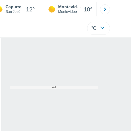
Capurro
Montevideo
Maldonad
12°
10°
San José
Montevideo
Maldonado
°C