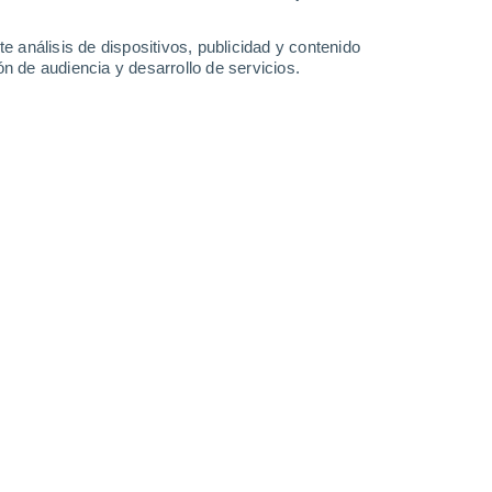
-
33
km/h
18
-
33
km/h
18
-
32
km/h
18
-
34
km/h
e análisis de dispositivos, publicidad y contenido
n de audiencia y desarrollo de servicios.
Oeste
1 Bajo
°
16
-
35 km/h
FPS:
no
Noroeste
0 Bajo
°
15
-
32 km/h
FPS:
no
Noroeste
0 Bajo
8
-
26 km/h
FPS:
no
do
Noroeste
0 Bajo
8
-
13 km/h
FPS:
no
do
Noroeste
0 Bajo
10
-
16 km/h
FPS:
no