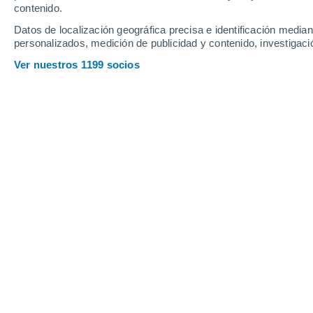
contenido.
21
-
41
km/h
20
-
40
km/h
15
29
-
55
km/h
Datos de localización geográfica precisa e identificación mediant
personalizados, medición de publicidad y contenido, investigació
Tiempo en Capurro hoy
, 7 de agosto
Ver nuestros 1199 socios
Soleado
12°
16:00
Sensación T.
12
Soleado
11°
17:00
Sensación T.
11
Soleado
9°
18:00
Sensación T.
8°
Cielo despeja
7°
19:00
Sensación T.
6°
Cielo despeja
7°
20:00
Sensación T.
5°