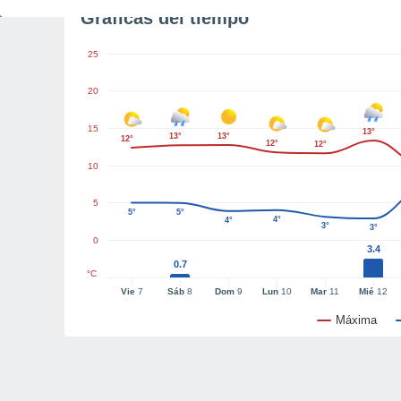
Gráficas del tiempo
25
20
15
13°
13°
13°
12°
12°
12°
10
5
5°
5°
4°
4°
3°
3°
0
3.4
0.7
°C
Vie
7
Sáb
8
Dom
9
Lun
10
Mar
11
Mié
12
Máxima