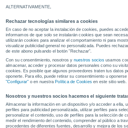
12°
ALTERNATIVAMENTE,
Rechazar tecnologías similares a cookies
Oeste
En caso de no aceptar la instalación de cookies, puedes accede
Sensación de 12°
16
-
35 km
informamos de que solo se instalarán cookies que sean necesari
utilizarán cookies para analizar el comportamiento ni para most
visualizar publicidad general no personalizada. Puedes rechazar
de este abono pulsando el botón "Rechazar".
Tiempo 1 - 7 días
Actualidad
Mapa de temperatura
Con su consentimiento, nosotros y
nuestros socios
usamos cooki
almacenar, acceder y procesar datos personales como su visita e
cookies. Es posible que algunos proveedores traten tus datos pe
oponerte. Para ello, puede retirar su consentimiento u oponerse
Mañana
Domingo
Hoy
"Configurar"
o en nuestra
Política de Cookies
en este sitio web.
8 Ago
9 Ago
7 Ago
Nosotros y nuestros socios hacemos el siguiente trata
Almacenar la información en un dispositivo y/o acceder a ella, 
50%
perfiles para publicidad personalizada, utilizar perfiles para sele
0.7 mm
personalizar el contenido, uso de perfiles para la selección de c
13°
/
5°
13°
/
4°
12°
/
5°
medir el rendimiento del contenido, comprender al público a tra
procedentes de diferentes fuentes, desarrollo y mejora de los se