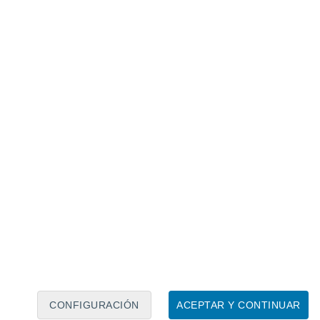
Calendario lunar
Lun
Mar
Mié
Jue
Vie
Sáb
Dom
7
8
9
10
11
12
13
14
15
16
17
18
19
20
CONFIGURACIÓN
ACEPTAR Y CONTINUAR