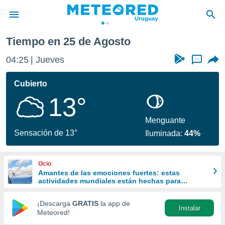
Tiempo en 25 de Agosto
privacidad
04:25
Jueves
...
o de
om.uy
com.uy) ha
Cubierto
ado por
13°
es para
ue la
 que se
Menguante
e calidad.
Sensación de 13°
Iluminada:
44%
eder a este
ediante las
opciones:
Ocio
Amantes de las emociones fuertes: estas
ookies y
actividades mundiales están hechas para
e forma
ustedes
¡Descarga
GRATIS
la app de
Instalar
d digital
Meteored!
ada, basada