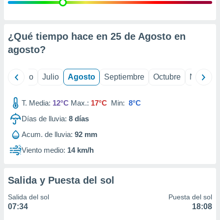
ados con el
 seleccionar
o.
calización
¿Qué tiempo hace en 25 de Agosto en
precisa e
agosto
?
ión mediante
, publicidad
yo
Junio
Julio
Agosto
Septiembre
Octubre
Noviemb
dos,
 publicidad
T. Media:
12°C
Max.:
17°C
Min:
8°C
,
Días de lluvia:
8
días
ón de
 desarrollo
Acum. de lluvia:
92 mm
s.
Viento medio:
14 km/h
tros 1199
ios
Salida y Puesta del sol
Salida del sol
Puesta del sol
07:34
18:08