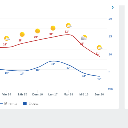
20
32°
31°
15
29°
28°
26°
26°
21°
10
19°
17°
16°
5
15°
14°
13°
12°
mm
Vie
14
Sáb
15
Dom
16
Lun
17
Mar
18
Mié
19
Jue
20
Mínima
Lluvia