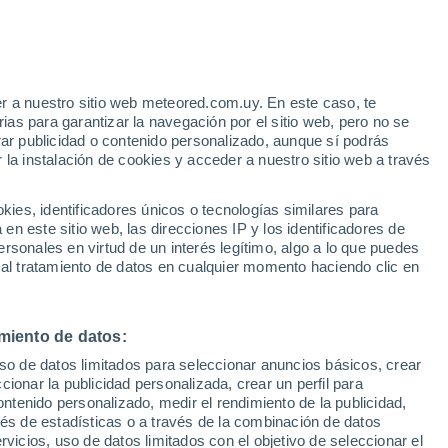
Aviso de nivel amarillo
Alerta moderada por lluvia en
Cartisoara hoy
r a nuestro sitio web meteored.com.uy. En este caso, te
as para garantizar la navegación por el sitio web, pero no se
rar publicidad o contenido personalizado, aunque sí podrás
 la instalación de cookies y acceder a nuestro sitio web a través
ndo:
es, identificadores únicos o tecnologías similares para
erder
n este sitio web, las direcciones IP y los identificadores de
rsonales en virtud de un interés legítimo, algo a lo que puedes
 de lluvia
Satélites
Modelos
 al tratamiento de datos en cualquier momento haciendo clic en
miento de datos:
Martes
Miércoles
Jueves
Viernes
uso de datos limitados para seleccionar anuncios básicos, crear
11 Ago
12 Ago
13 Ago
14 Ago
ccionar la publicidad personalizada, crear un perfil para
ontenido personalizado, medir el rendimiento de la publicidad,
vés de estadísticas o a través de la combinación de datos
rvicios, uso de datos limitados con el objetivo de seleccionar el
80%
60%