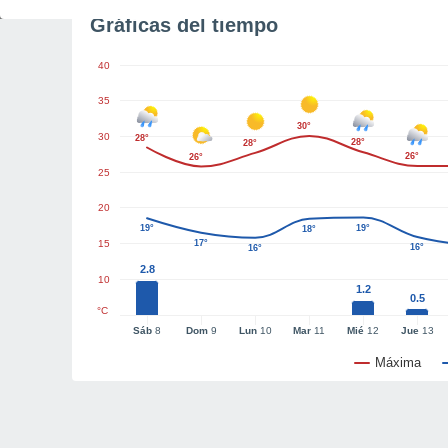
Gráficas del tiempo
40
35
30°
30
28°
28°
28°
26°
26°
25
20
19°
19°
18°
15
17°
16°
16°
2.8
10
1.2
0.5
°C
Sáb
8
Dom
9
Lun
10
Mar
11
Mié
12
Jue
13
Máxima