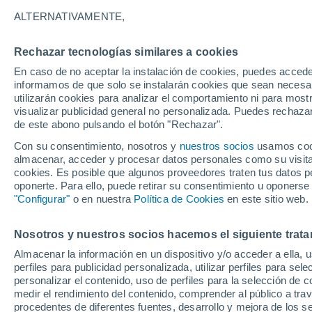
21°
ALTERNATIVAMENTE,
Rechazar tecnologías similares a cookies
30%
En caso de no aceptar la instalación de cookies, puedes accede
Sensación de 21°
0.3 mm
informamos de que solo se instalarán cookies que sean necesari
utilizarán cookies para analizar el comportamiento ni para most
visualizar publicidad general no personalizada. Puedes rechazar
de este abono pulsando el botón "Rechazar".
Ocio
Las 5 estaciones de tren más bonitas del mu
Con su consentimiento, nosotros y
nuestros socios
usamos cooki
las joyas de la arquitectura donde da gusto p
almacenar, acceder y procesar datos personales como su visita e
el viaje
cookies. Es posible que algunos proveedores traten tus datos pe
Tiempo 1 - 7 días
Actualidad
Mapa de lluvia
Radar
oponerte. Para ello, puede retirar su consentimiento u oponerse
"Configurar"
o en nuestra
Política de Cookies
en este sitio web.
Nosotros y nuestros socios hacemos el siguiente trata
Mañana
Lunes
Hoy
Almacenar la información en un dispositivo y/o acceder a ella, 
9 Ago
10 Ago
8 Ago
perfiles para publicidad personalizada, utilizar perfiles para sele
personalizar el contenido, uso de perfiles para la selección de c
medir el rendimiento del contenido, comprender al público a tra
procedentes de diferentes fuentes, desarrollo y mejora de los se
80%