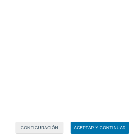
Calendario lunar
Lun
Mar
Mié
Jue
Vie
Sáb
Dom
8
9
10
11
12
13
14
15
16
17
18
19
20
21
CONFIGURACIÓN
ACEPTAR Y CONTINUAR