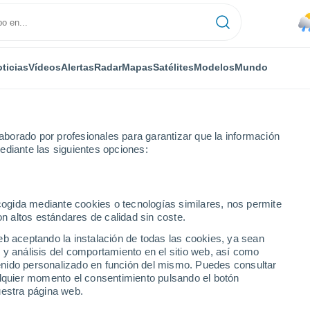
ticias
Vídeos
Alertas
Radar
Mapas
Satélites
Modelos
Mundo
borado por profesionales para garantizar que la información
ediante las siguientes opciones:
ecogida mediante cookies o tecnologías similares, nos permite
on altos estándares de calidad sin coste.
eb aceptando la instalación de todas las cookies, ya sean
 y análisis del comportamiento en el sitio web, así como
...
ntenido personalizado en función del mismo. Puedes consultar
alquier momento el consentimiento pulsando el botón
Por hora
uestra página web.
Lluvias débiles en las próximas
horas