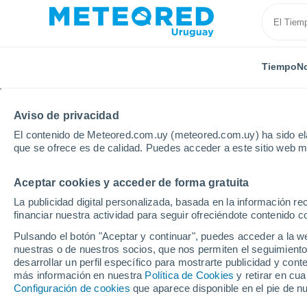
Tiempo
No
Aviso de privacidad
El contenido de Meteored.com.uy (meteored.com.uy) ha sido ela
que se ofrece es de calidad. Puedes acceder a este sitio web m
Aceptar cookies y acceder de forma gratuita
Inicio
Rumanía
Condado de Sibiu
Cartisoara
La publicidad digital personalizada, basada en la información r
financiar nuestra actividad para seguir ofreciéndote contenido c
Tiempo en Cartisoara
Pulsando el botón "Aceptar y continuar", puedes acceder a la w
nuestras o de nuestros socios, que nos permiten el seguimiento
20:38
Sábado
desarrollar un perfil específico para mostrarte publicidad y co
más información en nuestra
Política de Cookies
y retirar en cu
Configuración de cookies
que aparece disponible en el pie de n
Lluvia débil