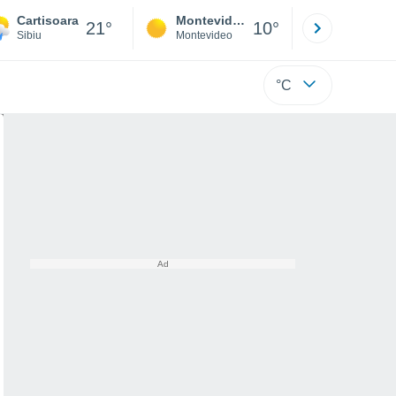
Cartisoara
Montevideo
Maldonad
21°
10°
Sibiu
Montevideo
Maldonado
°C