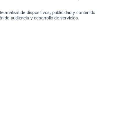
1.2 mm
0.5 mm
30°
/
18°
28°
/
19°
26°
/
16°
26°
/
15°
e análisis de dispositivos, publicidad y contenido
n de audiencia y desarrollo de servicios.
-
20
km/h
9
-
21
km/h
9
-
30
km/h
5
-
29
km/h
to
Noroeste
3 Medio
°
9
-
23 km/h
FPS:
6-10
Noroeste
1 Bajo
°
8
-
23 km/h
FPS:
no
Noroeste
0 Bajo
°
9
-
20 km/h
FPS:
no
Sur
0 Bajo
°
4
-
19 km/h
FPS:
no