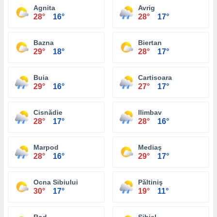
Agnita
Avrig
28°
16°
28°
17°
Bazna
Biertan
29°
18°
28°
17°
Buia
Cartisoara
29°
16°
27°
17°
Cisnădie
Ilimbav
28°
17°
28°
16°
Marpod
Mediaş
28°
16°
29°
17°
Ocna Sibiului
Păltiniş
30°
17°
19°
11°