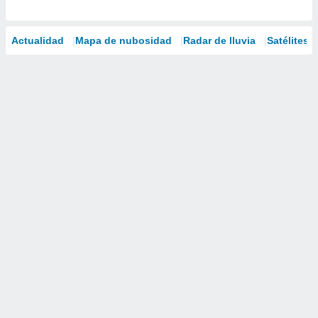
Actualidad
Mapa de nubosidad
Radar de lluvia
Satélites