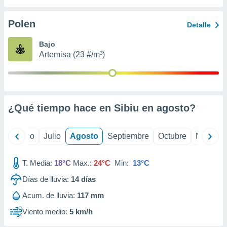
ados con el
 seleccionar
o.
Polen
Detalle
calización
Bajo
precisa e
Artemisa (23 #/m³)
ión mediante
, publicidad
dos,
 publicidad
¿Qué tiempo hace en Sibiu en
agosto
?
,
ón de
 desarrollo
yo
Junio
Julio
Agosto
Septiembre
Octubre
Noviemb
s.
tros 1199
T. Media:
18°C
Max.:
24°C
Min:
13°C
ios
Días de lluvia:
14
días
Acum. de lluvia:
117 mm
Viento medio:
5 km/h