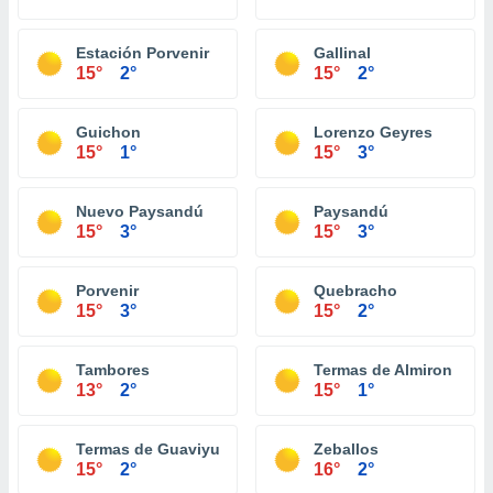
Estación Porvenir
Gallinal
15°
2°
15°
2°
Guichon
Lorenzo Geyres
15°
1°
15°
3°
Nuevo Paysandú
Paysandú
15°
3°
15°
3°
Porvenir
Quebracho
15°
3°
15°
2°
Tambores
Termas de Almiron
13°
2°
15°
1°
Termas de Guaviyu
Zeballos
15°
2°
16°
2°