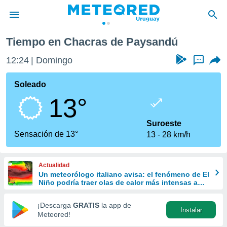
Tiempo en Chacras de Paysandú
privacidad
12:24
Domingo
...
o de
om.uy
com.uy) ha
Soleado
ado por
13°
es para
ue la
 que se
Suroeste
e calidad.
Sensación de 13°
13
28 km/h
eder a este
ediante las
opciones:
Actualidad
Un meteorólogo italiano avisa: el fenómeno de El
ookies y
Niño podría traer olas de calor más intensas a
e forma
Europa
¡Descarga
GRATIS
la app de
Instalar
d digital
Meteored!
ada, basada