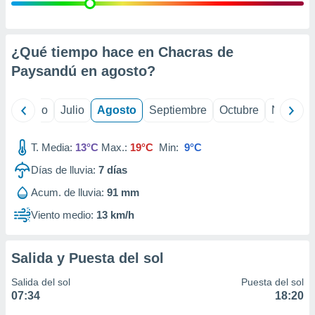
ados con el
 seleccionar
o.
calización
¿Qué tiempo hace en Chacras de
precisa e
Paysandú en
agosto
?
ión mediante
, publicidad
yo
Junio
Julio
Agosto
Septiembre
Octubre
Noviemb
dos,
 publicidad
T. Media:
13°C
Max.:
19°C
Min:
9°C
,
Días de lluvia:
7
días
ón de
 desarrollo
Acum. de lluvia:
91 mm
s.
Viento medio:
13 km/h
tros 1199
ios
Salida y Puesta del sol
Salida del sol
Puesta del sol
07:34
18:20