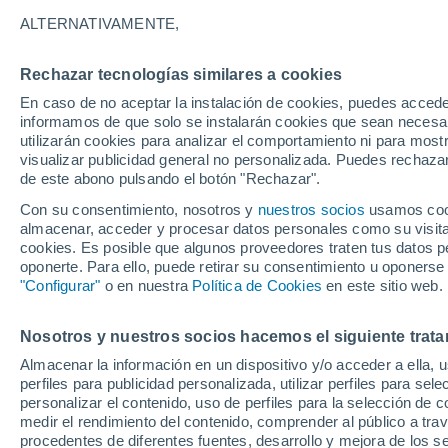
8°
ALTERNATIVAMENTE,
Rechazar tecnologías similares a cookies
Menguant
En caso de no aceptar la instalación de cookies, puedes accede
Iluminada
Sensación de 7°
informamos de que solo se instalarán cookies que sean necesari
utilizarán cookies para analizar el comportamiento ni para most
visualizar publicidad general no personalizada. Puedes rechazar
de este abono pulsando el botón "Rechazar".
Astronomía
Los seis miradores imprescindibles para vivir
Con su consentimiento, nosotros y
nuestros socios
usamos cooki
eclipse solar total del 12 de agosto en Españ
almacenar, acceder y procesar datos personales como su visita e
cookies. Es posible que algunos proveedores traten tus datos pe
Tiempo 1 - 7 días
Actualidad
Mapa de temperatura
oponerte. Para ello, puede retirar su consentimiento u oponerse
"Configurar"
o en nuestra
Política de Cookies
en este sitio web.
Nosotros y nuestros socios hacemos el siguiente trata
Mañana
Domingo
Hoy
Almacenar la información en un dispositivo y/o acceder a ella, 
8 Ago
9 Ago
7 Ago
perfiles para publicidad personalizada, utilizar perfiles para sele
personalizar el contenido, uso de perfiles para la selección de c
medir el rendimiento del contenido, comprender al público a tra
procedentes de diferentes fuentes, desarrollo y mejora de los se