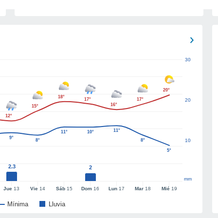
30
20°
18°
17°
17°
20
16°
15°
12°
11°
11°
10°
9°
8°
8°
10
5°
2.3
2
mm
Jue
13
Vie
14
Sáb
15
Dom
16
Lun
17
Mar
18
Mié
19
Mínima
Lluvia