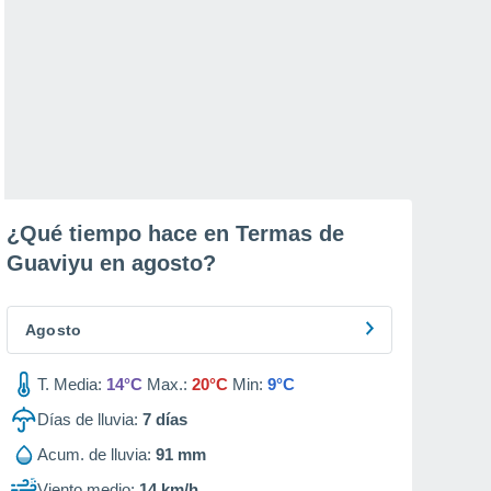
¿Qué tiempo hace en Termas de
Guaviyu en
agosto
?
Agosto
T. Media:
14°C
Max.:
20°C
Min:
9°C
Días de lluvia:
7
días
Acum. de lluvia:
91 mm
Viento medio:
14 km/h