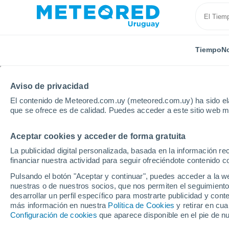
Tiempo
No
Aviso de privacidad
El contenido de Meteored.com.uy (meteored.com.uy) ha sido ela
que se ofrece es de calidad. Puedes acceder a este sitio web m
Aceptar cookies y acceder de forma gratuita
Inicio
Departamento de Paysandú
Termas de Guav
La publicidad digital personalizada, basada en la información r
financiar nuestra actividad para seguir ofreciéndote contenido c
Tiempo en Termas de 
Pulsando el botón "Aceptar y continuar", puedes acceder a la w
nuestras o de nuestros socios, que nos permiten el seguimiento
22:04
Viernes
desarrollar un perfil específico para mostrarte publicidad y co
más información en nuestra
Política de Cookies
y retirar en cu
Configuración de cookies
que aparece disponible en el pie de n
Cielo despejado