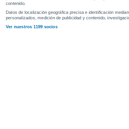
contenido.
16°
/
5°
15°
/
3°
14°
/
5°
Datos de localización geográfica precisa e identificación mediant
personalizados, medición de publicidad y contenido, investigació
18
-
37
km/h
15
-
32
km/h
16
24
-
48
km/h
Ver nuestros 1199 socios
Tiempo en Termas de Guaviyu hoy
, 
Tiempo en Termas de Guaviyu hoy
Hoy en Termas de Guaviyu, nubes y claros
esta mañ
tendremos soleado y con temperaturas en torno a lo
cercanas a los
8°C
.
Vientos del Suroeste a lo largo d
Soleado
14°
17:00
Sensación T.
14
Soleado
12°
18:00
Sensación T.
12
Cielo despeja
10°
19:00
Sensación T.
9°