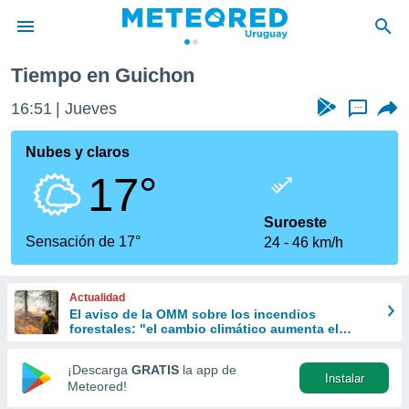
Tiempo en Guichon
privacidad
16:51
Jueves
...
o de
om.uy
com.uy) ha
Nubes y claros
ado por
17°
es para
ue la
 que se
Suroeste
e calidad.
Sensación de 17°
24
46 km/h
eder a este
ediante las
opciones:
Actualidad
El aviso de la OMM sobre los incendios
ookies y
forestales: "el cambio climático aumenta el
e forma
riesgo, pero no es el único culpable
¡Descarga
GRATIS
la app de
Instalar
d digital
Meteored!
ada, basada