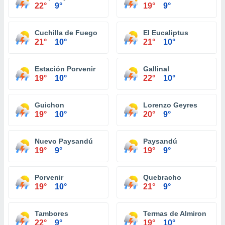
22°
9°
19°
9°
Cuchilla de Fuego
El Eucaliptus
21°
10°
21°
10°
Estación Porvenir
Gallinal
19°
10°
22°
10°
Guichon
Lorenzo Geyres
19°
10°
20°
9°
Nuevo Paysandú
Paysandú
19°
9°
19°
9°
Porvenir
Quebracho
19°
10°
21°
9°
Tambores
Termas de Almiron
22°
9°
19°
10°