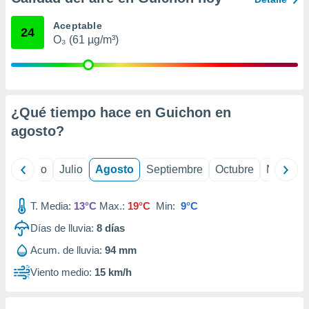
ados con el
 seleccionar
Aceptable
o.
24
O₃ (61 µg/m³)
calización
precisa e
ión mediante
, publicidad
¿Qué tiempo hace en Guichon en
dos,
agosto
?
 publicidad
,
ón de
yo
Junio
Julio
Agosto
Septiembre
Octubre
Noviemb
 desarrollo
s.
T. Media:
13°C
Max.:
19°C
Min:
9°C
tros 1199
Días de lluvia:
8
días
ios
Acum. de lluvia:
94 mm
Viento medio:
15 km/h