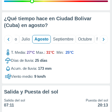
ados con el
 seleccionar
o.
calización
¿Qué tiempo hace en Ciudad Bolivar
precisa e
(Cuba) en
agosto
?
ión mediante
, publicidad
yo
Junio
Julio
Agosto
Septiembre
Octubre
Noviemb
dos,
 publicidad
T. Media:
27°C
Max.:
31°C
Min:
25°C
,
Días de lluvia:
25
días
ón de
 desarrollo
Acum. de lluvia:
173 mm
s.
Viento medio:
9 km/h
tros 1199
ios
Salida y Puesta del sol
Salida del sol
Puesta del sol
07:11
20:13