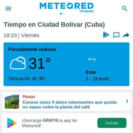
Tiempo en Ciudad Bolivar (Cuba)
privacidad
18:23
Viernes
...
o de
om.uy
com.uy) ha
Parcialmente nuboso
ado por
31°
es para
ue la
 que se
Este
e calidad.
Sensación de 36°
5
19 km/h
eder a este
ediante las
opciones:
Plantas
Conoce estos 5 datos interesantes que quizás
ookies y
no sepas sobre la planta del café
e forma
¡Descarga
GRATIS
la app de
Instalar
d digital
Meteored!
ada, basada