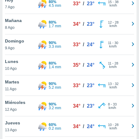
80%
ublicidad y
15
-
38
33°
/
23°
4.5 mm
km/h
7 Ago
do en
 mismo.
Mañana
80%
12
-
28
34°
/
23°
sultar más
1.7 mm
km/h
8 Ago
 en nuestra
 Cookies
y
Domingo
90%
11
-
30
ualquier
33°
/
24°
3.3 mm
km/h
9 Ago
ento
 botón
Lunes
80%
11
-
28
35°
/
24°
ación de
1.4 mm
km/h
10 Ago
kies
 disponible
Martes
90%
13
-
32
e nuestra
33°
/
23°
5.2 mm
km/h
11 Ago
.
Miércoles
IVAMENTE,
90%
8
-
33
34°
/
23°
3.2 mm
km/h
12 Ago
as
Jueves
60%
10
-
28
34°
/
24°
 a cookies
0.2 mm
km/h
13 Ago
 no aceptar