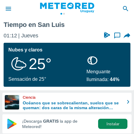
Tiempo en San Luis
privacidad
01:12
Jueves
...
o de
om.uy
com.uy) ha
Nubes y claros
ado por
25°
es para
ue la
 que se
Menguante
e calidad.
Sensación de 25°
Iluminada:
44%
eder a este
ediante las
opciones:
Ciencia
Océanos que se sobrecalientan, suelos que se
ookies y
queman: dos caras de la misma alteración
e forma
climática
¡Descarga
GRATIS
la app de
Instalar
d digital
Meteored!
ada, basada