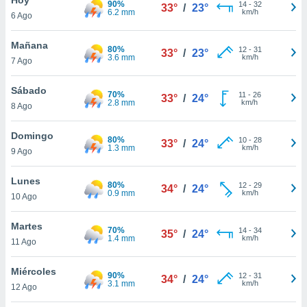
90%
ublicidad y
14
-
32
33°
/
23°
6.2 mm
km/h
6 Ago
do en
 mismo.
Mañana
80%
12
-
31
33°
/
23°
sultar más
3.6 mm
km/h
7 Ago
 en nuestra
 Cookies
y
Sábado
70%
11
-
26
ualquier
33°
/
24°
2.8 mm
km/h
8 Ago
ento
 botón
Domingo
80%
10
-
28
33°
/
24°
ación de
1.3 mm
km/h
9 Ago
kies
 disponible
Lunes
80%
12
-
29
e nuestra
34°
/
24°
0.9 mm
km/h
10 Ago
.
Martes
IVAMENTE,
70%
14
-
34
35°
/
24°
1.4 mm
km/h
11 Ago
as
Miércoles
90%
12
-
31
34°
/
24°
 a cookies
3.1 mm
km/h
12 Ago
 no aceptar