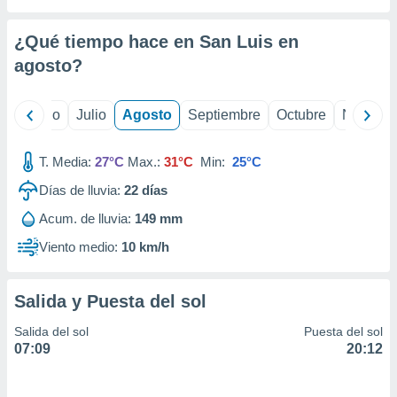
ados con el
 seleccionar
o.
¿Qué tiempo hace en San Luis en
calización
agosto
?
precisa e
ión mediante
yo
Junio
Julio
Agosto
Septiembre
Octubre
Noviemb
, publicidad
T. Media:
27°C
Max.:
31°C
Min:
25°C
dos,
 publicidad
Días de lluvia:
22
días
,
ón de
Acum. de lluvia:
149 mm
 desarrollo
Viento medio:
10 km/h
s.
tros 1199
ios
Salida y Puesta del sol
Salida del sol
Puesta del sol
07:09
20:12