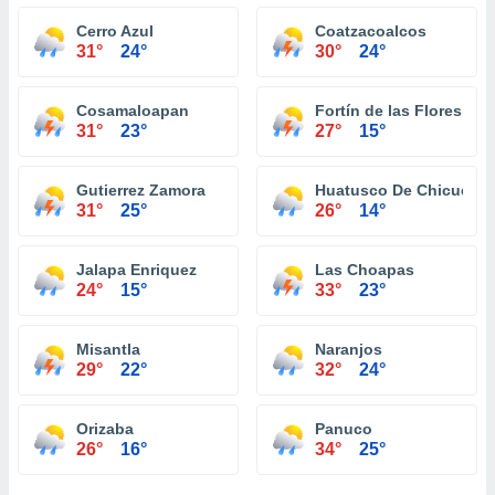
Cerro Azul
Coatzacoalcos
31°
24°
30°
24°
Cosamaloapan
Fortín de las Flores
31°
23°
27°
15°
Gutierrez Zamora
Huatusco De Chicuellar
31°
25°
26°
14°
Jalapa Enriquez
Las Choapas
24°
15°
33°
23°
Misantla
Naranjos
29°
22°
32°
24°
Orizaba
Panuco
26°
16°
34°
25°