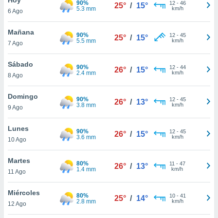
90%
ublicidad y
12
-
46
25°
/
15°
5.3 mm
km/h
6 Ago
do en
 mismo.
Mañana
90%
12
-
45
25°
/
15°
sultar más
5.5 mm
km/h
7 Ago
 en nuestra
 Cookies
y
Sábado
90%
12
-
44
ualquier
26°
/
15°
2.4 mm
km/h
8 Ago
ento
 botón
Domingo
90%
12
-
45
26°
/
13°
ación de
3.8 mm
km/h
9 Ago
kies
 disponible
Lunes
90%
12
-
45
e nuestra
26°
/
15°
3.6 mm
km/h
10 Ago
.
Martes
IVAMENTE,
80%
11
-
47
26°
/
13°
1.4 mm
km/h
11 Ago
as
Miércoles
80%
10
-
41
25°
/
14°
 a cookies
2.8 mm
km/h
12 Ago
 no aceptar