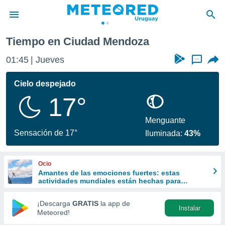
Tiempo en Ciudad Mendoza
privacidad
01:45
Jueves
...
o de
om.uy
com.uy) ha
Cielo despejado
ado por
17°
es para
ue la
 que se
Menguante
e calidad.
Sensación de 17°
Iluminada:
43%
eder a este
ediante las
opciones:
Ocio
Amantes de las emociones fuertes: estas
ookies y
actividades mundiales están hechas para
e forma
ustedes
¡Descarga
GRATIS
la app de
Instalar
d digital
Meteored!
ada, basada