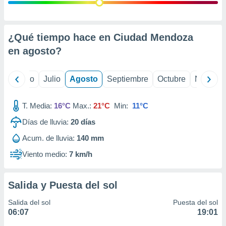
ados con el
 seleccionar
o.
calización
¿Qué tiempo hace en Ciudad Mendoza
precisa e
en
agosto
?
ión mediante
, publicidad
yo
Junio
Julio
Agosto
Septiembre
Octubre
Noviemb
dos,
 publicidad
T. Media:
16°C
Max.:
21°C
Min:
11°C
,
Días de lluvia:
20
días
ón de
 desarrollo
Acum. de lluvia:
140 mm
s.
Viento medio:
7 km/h
tros 1199
ios
Salida y Puesta del sol
Salida del sol
Puesta del sol
06:07
19:01