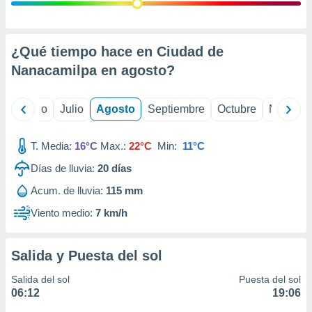
ados con el
 seleccionar
o.
calización
¿Qué tiempo hace en Ciudad de
precisa e
Nanacamilpa en
agosto
?
ión mediante
, publicidad
yo
Junio
Julio
Agosto
Septiembre
Octubre
Noviemb
dos,
 publicidad
T. Media:
16°C
Max.:
22°C
Min:
11°C
,
Días de lluvia:
20
días
ón de
 desarrollo
Acum. de lluvia:
115 mm
s.
Viento medio:
7 km/h
tros 1199
ios
Salida y Puesta del sol
Salida del sol
Puesta del sol
06:12
19:06