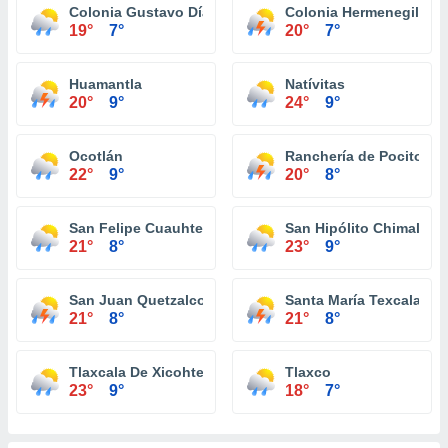
Colonia Gustavo Díaz Ordaz
Colonia Hermenegildo 
19°
7°
20°
7°
Huamantla
Natívitas
20°
9°
24°
9°
Ocotlán
Ranchería de Pocitos
22°
9°
20°
8°
San Felipe Cuauhtenco
San Hipólito Chimalpa
21°
8°
23°
9°
San Juan Quetzalcoapan
Santa María Texcalac
21°
8°
21°
8°
Tlaxcala De Xicohtencatl
Tlaxco
23°
9°
18°
7°