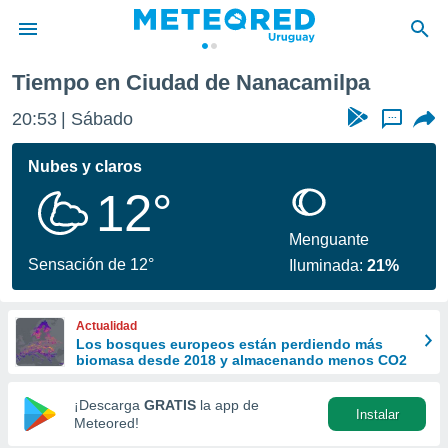
Tiempo en Ciudad de Nanacamilpa
privacidad
20:53
Sábado
...
o de
om.uy
com.uy) ha
Nubes y claros
ado por
12°
es para
ue la
 que se
Menguante
e calidad.
Sensación de 12°
Iluminada:
21%
eder a este
ediante las
opciones:
Actualidad
Los bosques europeos están perdiendo más
ookies y
biomasa desde 2018 y almacenando menos CO2
e forma
¡Descarga
GRATIS
la app de
Instalar
d digital
Meteored!
ada, basada