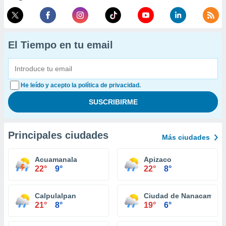
El Tiempo en tu email
He leído y acepto la política de privacidad.
Principales ciudades
Más ciudades
Acuamanala
Apizaco
22°
9°
22°
8°
Calpulalpan
Ciudad de Nanacamilpa
21°
8°
19°
6°