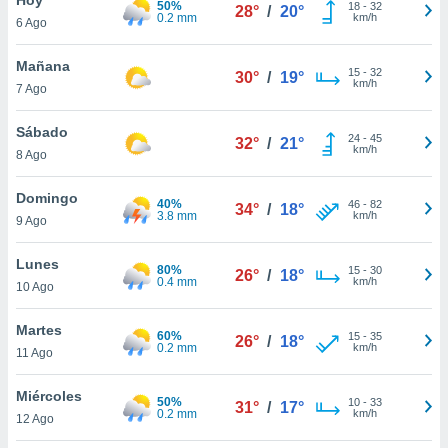
50%
ublicidad y
18
-
32
28°
/
20°
0.2 mm
km/h
6 Ago
do en
 mismo.
Mañana
15
-
32
30°
/
19°
sultar más
km/h
7 Ago
 en nuestra
 Cookies
y
Sábado
24
-
45
ualquier
32°
/
21°
km/h
8 Ago
ento
 botón
Domingo
40%
46
-
82
34°
/
18°
ación de
3.8 mm
km/h
9 Ago
kies
 disponible
Lunes
80%
15
-
30
e nuestra
26°
/
18°
0.4 mm
km/h
10 Ago
.
Martes
IVAMENTE,
60%
15
-
35
26°
/
18°
0.2 mm
km/h
11 Ago
as
Miércoles
50%
10
-
33
31°
/
17°
 a cookies
0.2 mm
km/h
12 Ago
 no aceptar