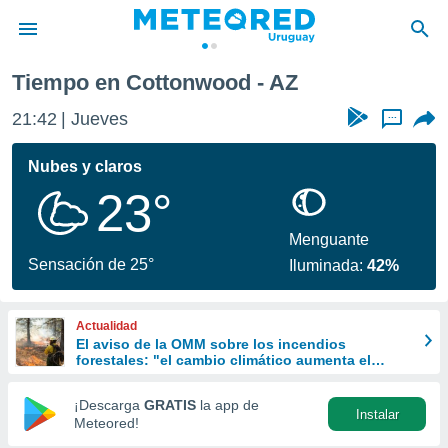
Tiempo en Cottonwood - AZ
privacidad
21:42
Jueves
...
o de
om.uy
com.uy) ha
Nubes y claros
ado por
23°
es para
ue la
 que se
Menguante
e calidad.
Sensación de 25°
Iluminada:
42%
eder a este
ediante las
opciones:
Actualidad
El aviso de la OMM sobre los incendios
ookies y
forestales: "el cambio climático aumenta el
e forma
riesgo, pero no es el único culpable
¡Descarga
GRATIS
la app de
Instalar
d digital
Meteored!
ada, basada