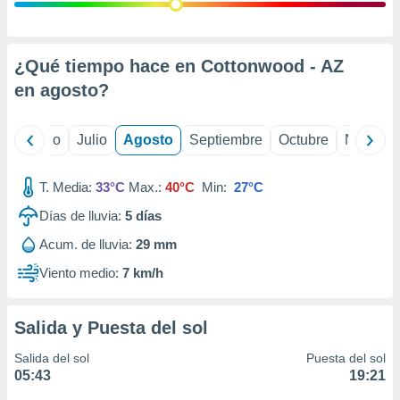
ados con el
 seleccionar
o.
calización
¿Qué tiempo hace en Cottonwood - AZ
precisa e
en
agosto
?
ión mediante
, publicidad
yo
Junio
Julio
Agosto
Septiembre
Octubre
Noviemb
dos,
 publicidad
T. Media:
33°C
Max.:
40°C
Min:
27°C
,
Días de lluvia:
5
días
ón de
 desarrollo
Acum. de lluvia:
29 mm
s.
Viento medio:
7 km/h
tros 1199
ios
Salida y Puesta del sol
Salida del sol
Puesta del sol
05:43
19:21