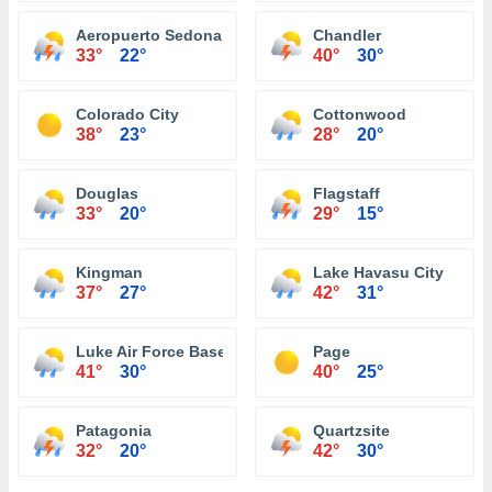
Aeropuerto Sedona
Chandler
33°
22°
40°
30°
Colorado City
Cottonwood
38°
23°
28°
20°
Douglas
Flagstaff
33°
20°
29°
15°
Kingman
Lake Havasu City
37°
27°
42°
31°
Luke Air Force Base
Page
41°
30°
40°
25°
Patagonia
Quartzsite
32°
20°
42°
30°