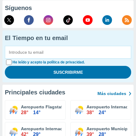
Síguenos
El Tiempo en tu email
He leído y acepto la política de privacidad.
Principales ciudades
Más ciudades
Aeropuerto Flagstaff Pulliam
Aeropuerto Internacion
28°
14°
38°
24°
Aeropuerto Internacional Yuma
Aeropuerto Municipal E
42°
29°
39°
28°