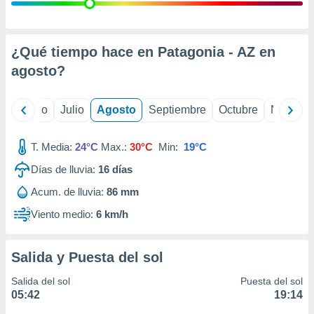
ados con el
 seleccionar
o.
calización
¿Qué tiempo hace en Patagonia - AZ en
precisa e
agosto
?
ión mediante
, publicidad
yo
Junio
Julio
Agosto
Septiembre
Octubre
Noviemb
dos,
 publicidad
T. Media:
24°C
Max.:
30°C
Min:
19°C
,
Días de lluvia:
16
días
ón de
 desarrollo
Acum. de lluvia:
86 mm
s.
Viento medio:
6 km/h
tros 1199
ios
Salida y Puesta del sol
Salida del sol
Puesta del sol
05:42
19:14