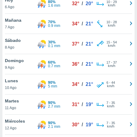
80%
ublicidad y
10
-
29
32°
/
20°
1.6 mm
km/h
6 Ago
do en
 mismo.
Mañana
70%
10
-
28
34°
/
21°
sultar más
0.9 mm
km/h
7 Ago
 en nuestra
 Cookies
y
Sábado
30%
15
-
54
ualquier
37°
/
21°
0.1 mm
km/h
8 Ago
ento
 botón
Domingo
60%
17
-
37
36°
/
21°
ación de
0.7 mm
km/h
9 Ago
kies
 disponible
Lunes
90%
6
-
44
e nuestra
34°
/
21°
5 mm
km/h
10 Ago
.
Martes
IVAMENTE,
90%
7
-
35
31°
/
19°
2.7 mm
km/h
11 Ago
as
Miércoles
90%
7
-
35
30°
/
19°
 a cookies
2.1 mm
km/h
12 Ago
 no aceptar