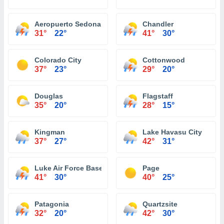
Aeropuerto Sedona
Chandler
31°
22°
41°
30°
Colorado City
Cottonwood
37°
23°
29°
20°
Douglas
Flagstaff
35°
20°
28°
15°
Kingman
Lake Havasu City
37°
27°
42°
31°
Luke Air Force Base
Page
41°
30°
40°
25°
Patagonia
Quartzsite
32°
20°
42°
30°