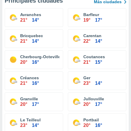
Principales ciudades
Más ciudades
Avranches
Barfleur
21°
14°
19°
17°
Bricquebec
Carentan
21°
14°
22°
14°
Cherbourg-Octeville
Coutances
20°
16°
21°
15°
Créances
Ger
21°
16°
23°
14°
Granville
Jullouville
20°
17°
20°
17°
Le Teilleul
Portbail
23°
14°
20°
16°