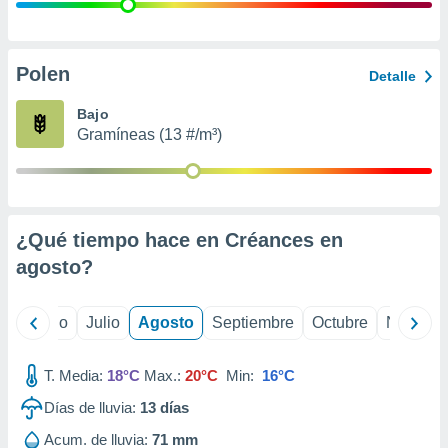
ados con el
 seleccionar
o.
calización
Polen
Detalle
precisa e
ión mediante
Bajo
Gramíneas (13 #/m³)
, publicidad
dos,
 publicidad
,
¿Qué tiempo hace en Créances en
ón de
 desarrollo
agosto
?
s.
tros 1199
yo
Junio
Julio
Agosto
Septiembre
Octubre
Noviemb
ios
T. Media:
18°C
Max.:
20°C
Min:
16°C
Días de lluvia:
13
días
Acum. de lluvia:
71 mm