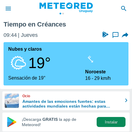
Tiempo en Créances
privacidad
09:44
Jueves
...
o de
om.uy
com.uy) ha
Nubes y claros
ado por
19°
es para
ue la
 que se
Noroeste
e calidad.
Sensación de 19°
16
29 km/h
eder a este
ediante las
opciones:
Ocio
Amantes de las emociones fuertes: estas
ookies y
actividades mundiales están hechas para
e forma
ustedes
¡Descarga
GRATIS
la app de
Instalar
d digital
Meteored!
ada, basada