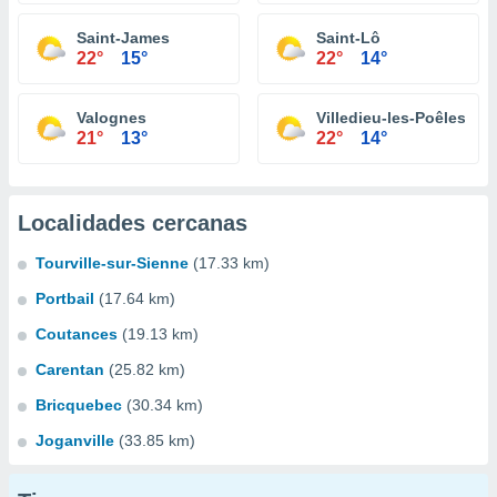
Saint-James
Saint-Lô
22°
15°
22°
14°
Valognes
Villedieu-les-Poêles
21°
13°
22°
14°
Localidades cercanas
Tourville-sur-Sienne
(17.33 km)
Portbail
(17.64 km)
Coutances
(19.13 km)
Carentan
(25.82 km)
Bricquebec
(30.34 km)
Joganville
(33.85 km)