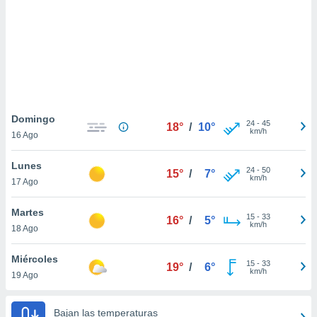
ste abono
 botón
.
nto,
cios
kies,
Domingo
24
-
45
ores únicos
18°
/
10°
km/h
16 Ago
as similares
nar,
Lunes
rocesar
24
-
50
15°
/
7°
km/h
onales como
17 Ago
 este sitio
recciones IP
Martes
15
-
33
16°
/
5°
ficadores de
km/h
18 Ago
 posible
s
Miércoles
 traten tus
15
-
33
19°
/
6°
km/h
nales en
19 Ago
 interés
go a lo que
Bajan las temperaturas
nerte. Para