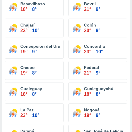
Basavilbaso
Bovril
18°
8°
21°
9°
Chajarí
Colón
23°
10°
20°
9°
Concepcion del Uruguay
Concordia
19°
9°
23°
10°
Crespo
Federal
19°
8°
21°
9°
Gualeguay
Gualeguaychú
18°
8°
18°
8°
La Paz
Nogoyá
23°
10°
19°
9°
Paraná
San José de Feliciano