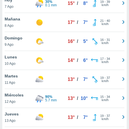
30%
ublicidad y
19
-
39
15°
/
8°
0.1 mm
km/h
7 Ago
do en
 mismo.
Mañana
21
-
40
17°
/
7°
sultar más
km/h
8 Ago
 en nuestra
 Cookies
y
Domingo
16
-
31
ualquier
16°
/
5°
km/h
9 Ago
ento
 botón
Lunes
17
-
34
14°
/
6°
ación de
km/h
10 Ago
kies
 disponible
Martes
19
-
37
e nuestra
13°
/
7°
km/h
11 Ago
.
Miércoles
IVAMENTE,
90%
15
-
34
13°
/
10°
5.7 mm
km/h
12 Ago
as
Jueves
19
-
37
13°
/
7°
 a cookies
km/h
13 Ago
 no aceptar