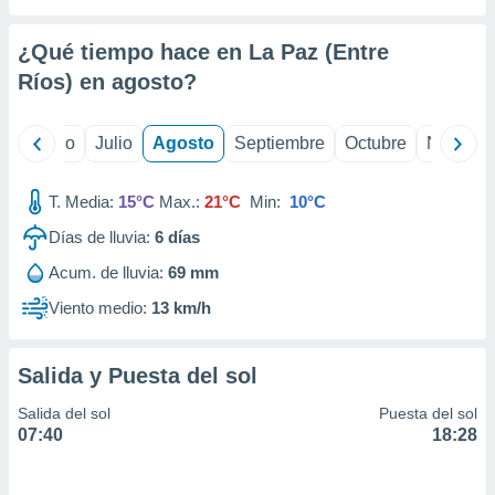
ados con el
 seleccionar
o.
¿Qué tiempo hace en La Paz (Entre
calización
Ríos) en
agosto
?
precisa e
ión mediante
yo
Junio
Julio
Agosto
Septiembre
Octubre
Noviemb
, publicidad
T. Media:
15°C
Max.:
21°C
Min:
10°C
dos,
 publicidad
Días de lluvia:
6
días
,
ón de
Acum. de lluvia:
69 mm
 desarrollo
Viento medio:
13 km/h
s.
tros 1199
ios
Salida y Puesta del sol
Salida del sol
Puesta del sol
07:40
18:28