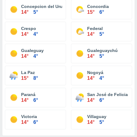
Concepcion del Uruguay
Concordia
14°
5°
15°
6°
Crespo
Federal
14°
4°
14°
5°
Gualeguay
Gualeguaychú
14°
4°
14°
5°
La Paz
Nogoyá
15°
8°
14°
4°
Paraná
San José de Feliciano
14°
6°
14°
6°
Victoria
Villaguay
14°
6°
14°
5°