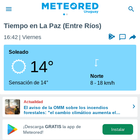
Tiempo en La Paz (Entre Ríos)
privacidad
16:42
Viernes
...
o de
om.uy
com.uy) ha
Soleado
ado por
14°
es para
ue la
 que se
Norte
e calidad.
Sensación de 14°
8
18 km/h
eder a este
ediante las
opciones:
Actualidad
El aviso de la OMM sobre los incendios
ookies y
forestales: "el cambio climático aumenta el
e forma
riesgo, pero no es el único culpable
¡Descarga
GRATIS
la app de
Instalar
d digital
Meteored!
ada, basada