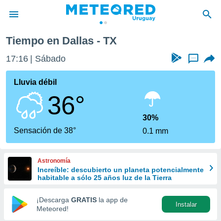
Tiempo en Dallas - TX
privacidad
17:16
Sábado
...
o de
om.uy
com.uy) ha
Lluvia débil
ado por
36°
es para
ue la
 que se
30%
e calidad.
Sensación de 38°
0.1 mm
eder a este
ediante las
opciones:
Astronomía
Increíble: descubierto un planeta potencialmente
ookies y
habitable a sólo 25 años luz de la Tierra
e forma
¡Descarga
GRATIS
la app de
Instalar
d digital
Meteored!
ada, basada