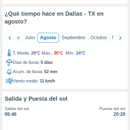
ados con el
 seleccionar
o.
¿Qué tiempo hace en Dallas - TX en
calización
agosto
?
precisa e
ión mediante
yo
Junio
Julio
Agosto
Septiembre
Octubre
Noviemb
, publicidad
T. Media:
29°C
Max.:
35°C
Min:
24°C
dos,
 publicidad
Días de lluvia:
5
días
,
ón de
Acum. de lluvia:
52 mm
 desarrollo
Viento medio:
11 km/h
s.
tros 1199
ios
Salida y Puesta del sol
Salida del sol
Puesta del sol
06:46
20:20