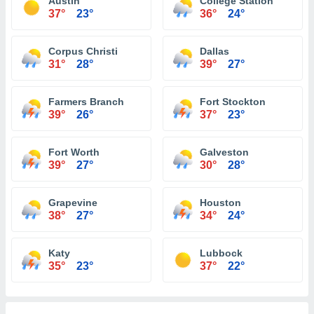
Austin
College Station
37°
23°
36°
24°
Corpus Christi
Dallas
31°
28°
39°
27°
Farmers Branch
Fort Stockton
39°
26°
37°
23°
Fort Worth
Galveston
39°
27°
30°
28°
Grapevine
Houston
38°
27°
34°
24°
Katy
Lubbock
35°
23°
37°
22°