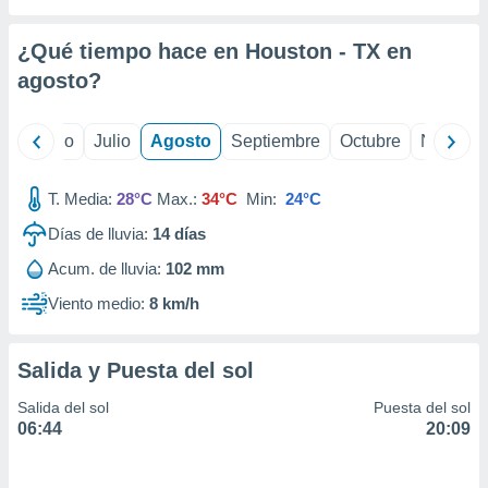
ados con el
 seleccionar
o.
¿Qué tiempo hace en Houston - TX en
calización
agosto
?
precisa e
ión mediante
yo
Junio
Julio
Agosto
Septiembre
Octubre
Noviemb
, publicidad
T. Media:
28°C
Max.:
34°C
Min:
24°C
dos,
 publicidad
Días de lluvia:
14
días
,
ón de
Acum. de lluvia:
102 mm
 desarrollo
Viento medio:
8 km/h
s.
tros 1199
ios
Salida y Puesta del sol
Salida del sol
Puesta del sol
06:44
20:09