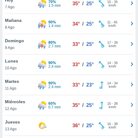
70%
ublicidad y
15
-
35
35°
/
25°
1.5 mm
km/h
7 Ago
do en
 mismo.
Mañana
90%
11
-
45
34°
/
25°
sultar más
1.4 mm
km/h
8 Ago
 en nuestra
 Cookies
y
Domingo
80%
17
-
39
ualquier
33°
/
25°
2.7 mm
km/h
9 Ago
ento
 botón
Lunes
90%
14
-
35
33°
/
25°
ación de
2.4 mm
km/h
10 Ago
kies
 disponible
Martes
90%
14
-
34
e nuestra
33°
/
23°
2.4 mm
km/h
11 Ago
.
Miércoles
IVAMENTE,
60%
15
-
38
35°
/
25°
0.7 mm
km/h
12 Ago
as
Jueves
16
-
38
36°
/
25°
 a cookies
km/h
13 Ago
 no aceptar