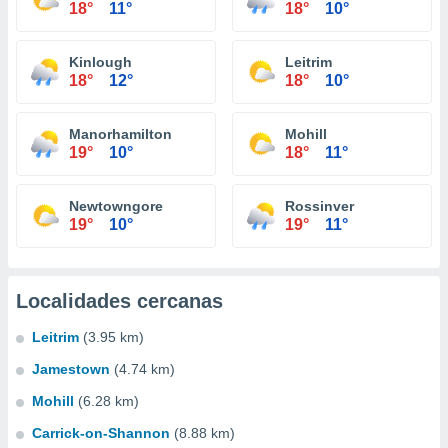
18°
11°
18°
10°
Kinlough
Leitrim
18°
12°
18°
10°
Manorhamilton
Mohill
19°
10°
18°
11°
Newtowngore
Rossinver
19°
10°
19°
11°
Localidades cercanas
Leitrim
(3.95 km)
Jamestown
(4.74 km)
Mohill
(6.28 km)
Carrick-on-Shannon
(8.88 km)