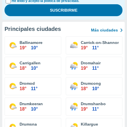
He leído y acepto la política de privacidad.
Principales ciudades
Más ciudades
Ballinamore
Carrick-on-Shannon
19°
10°
19°
11°
Carrigallen
Dromahair
18°
10°
19°
11°
Dromod
Drumcong
18°
11°
18°
10°
Drumkeeran
Drumshanbo
18°
10°
19°
11°
Drumsna
Killargue