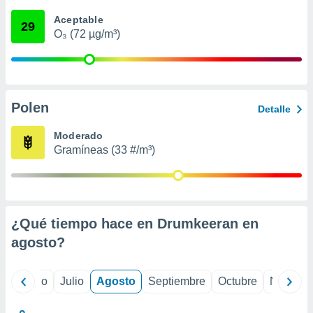
ados con el
 seleccionar
Aceptable
29
o.
O₃ (72 µg/m³)
calización
precisa e
ión mediante
, publicidad
Polen
Detalle
dos,
Moderado
 publicidad
Gramíneas (33 #/m³)
,
ón de
 desarrollo
s.
tros 1199
¿Qué tiempo hace en Drumkeeran en
ios
agosto
?
yo
Junio
Julio
Agosto
Septiembre
Octubre
Noviemb