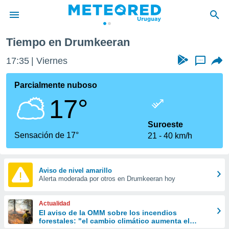
Tiempo en Drumkeeran
privacidad
17:36
Viernes
...
o de
om.uy
com.uy) ha
Parcialmente nuboso
ado por
17°
es para
ue la
 que se
Suroeste
e calidad.
Sensación de 17°
21
40 km/h
eder a este
ediante las
opciones:
Aviso de nivel amarillo
Alerta moderada por otros en Drumkeeran hoy
ookies y
e forma
Actualidad
d digital
El aviso de la OMM sobre los incendios
forestales: "el cambio climático aumenta el
ada, basada