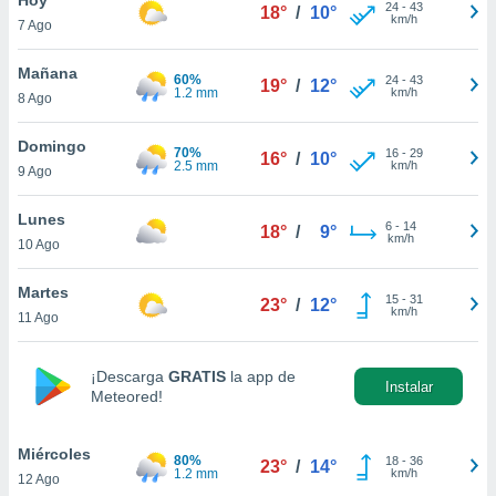
ublicidad y
24
-
43
18°
/
10°
km/h
7 Ago
do en
 mismo.
Mañana
60%
24
-
43
19°
/
12°
sultar más
1.2 mm
km/h
8 Ago
 en nuestra
 Cookies
y
Domingo
70%
16
-
29
ualquier
16°
/
10°
2.5 mm
km/h
9 Ago
ento
 botón
Lunes
6
-
14
18°
/
9°
ación de
km/h
10 Ago
kies
 disponible
Martes
15
-
31
e nuestra
23°
/
12°
km/h
11 Ago
.
IVAMENTE,
¡Descarga
GRATIS
la app de
Instalar
Meteored!
as
 a cookies
Miércoles
80%
18
-
36
23°
/
14°
1.2 mm
km/h
12 Ago
 no aceptar