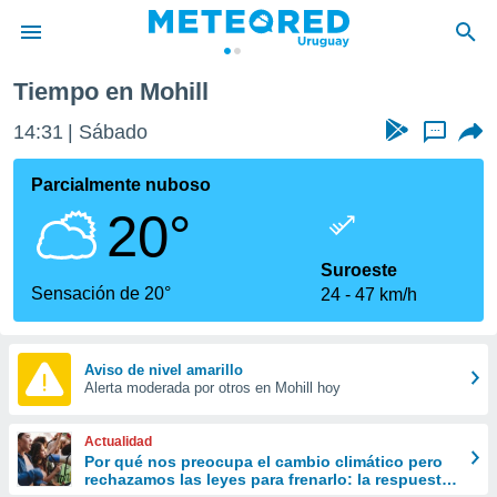
Tiempo en Mohill
privacidad
14:31
Sábado
...
o de
om.uy
com.uy) ha
Parcialmente nuboso
ado por
20°
es para
ue la
 que se
Suroeste
e calidad.
Sensación de 20°
24
47 km/h
eder a este
ediante las
opciones:
Aviso de nivel amarillo
Alerta moderada por otros en Mohill hoy
ookies y
e forma
Actualidad
d digital
Por qué nos preocupa el cambio climático pero
rechazamos las leyes para frenarlo: la respuesta
ada, basada