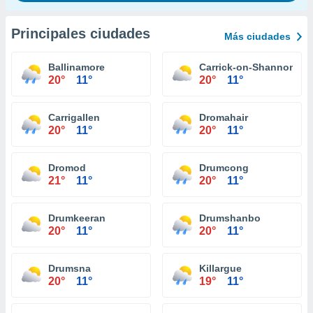
Principales ciudades
Más ciudades
Ballinamore
Carrick-on-Shannon
20°
11°
20°
11°
Carrigallen
Dromahair
20°
11°
20°
11°
Dromod
Drumcong
21°
11°
20°
11°
Drumkeeran
Drumshanbo
20°
11°
20°
11°
Drumsna
Killargue
20°
11°
19°
11°