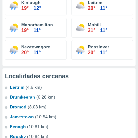
Kinlough
Leitrim
19°
12°
20°
11°
Manorhamilton
Mohill
19°
11°
21°
11°
Newtowngore
Rossinver
20°
11°
20°
11°
Localidades cercanas
Leitrim
(4.6 km)
Drumkeeran
(6.28 km)
Dromod
(8.03 km)
Jamestown
(10.54 km)
Fenagh
(10.81 km)
Roosky
(10.84 km)