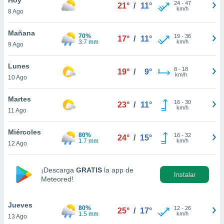
ublicidad y
24
-
47
21°
/
11°
km/h
8 Ago
do en
 mismo.
Mañana
70%
19
-
36
17°
/
11°
sultar más
3.7 mm
km/h
9 Ago
 en nuestra
 Cookies
y
Lunes
8
-
18
ualquier
19°
/
9°
km/h
10 Ago
ento
 botón
Martes
16
-
30
23°
/
11°
ación de
km/h
11 Ago
kies
 disponible
Miércoles
80%
16
-
32
e nuestra
24°
/
15°
1.7 mm
km/h
12 Ago
.
IVAMENTE,
¡Descarga
GRATIS
la app de
Instalar
Meteored!
as
 a cookies
Jueves
80%
12
-
26
25°
/
17°
1.5 mm
km/h
13 Ago
 no aceptar