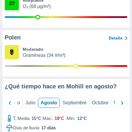
Aceptable
ados con el
27
 seleccionar
O₃ (68 µg/m³)
o.
calización
precisa e
ión mediante
Polen
Detalle
, publicidad
Moderado
dos,
Gramíneas (34 #/m³)
 publicidad
,
ón de
 desarrollo
s.
¿Qué tiempo hace en Mohill en
agosto
?
tros 1199
ios
yo
Junio
Julio
Agosto
Septiembre
Octubre
Noviemb
T. Media:
15°C
Max.:
18°C
Min:
12°C
Días de lluvia:
17
días