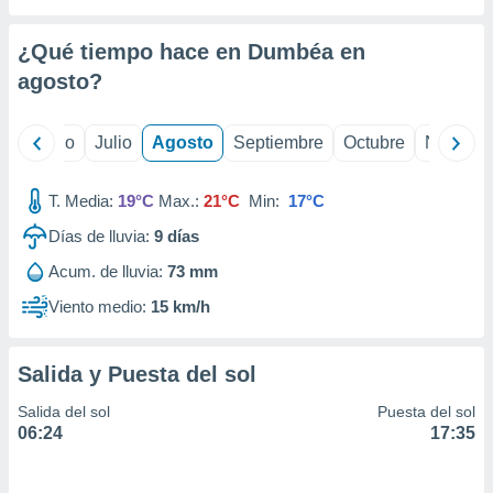
ados con el
 seleccionar
o.
¿Qué tiempo hace en Dumbéa en
calización
agosto
?
precisa e
ión mediante
yo
Junio
Julio
Agosto
Septiembre
Octubre
Noviemb
, publicidad
T. Media:
19°C
Max.:
21°C
Min:
17°C
dos,
 publicidad
Días de lluvia:
9
días
,
ón de
Acum. de lluvia:
73 mm
 desarrollo
Viento medio:
15 km/h
s.
tros 1199
ios
Salida y Puesta del sol
Salida del sol
Puesta del sol
06:24
17:35