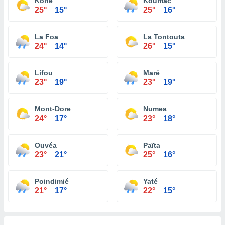
Koné
Koumac
25°
15°
25°
16°
La Foa
La Tontouta
24°
14°
26°
15°
Lifou
Maré
23°
19°
23°
19°
Mont-Dore
Numea
24°
17°
23°
18°
Ouvéa
Païta
23°
21°
25°
16°
Poindimié
Yaté
21°
17°
22°
15°