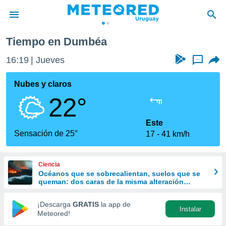
Tiempo en Dumbéa
privacidad
16:19
Jueves
...
o de
om.uy
com.uy) ha
Nubes y claros
ado por
22°
es para
ue la
 que se
Este
e calidad.
Sensación de 25°
17
41 km/h
eder a este
ediante las
opciones:
Ciencia
Océanos que se sobrecalientan, suelos que se
ookies y
queman: dos caras de la misma alteración
e forma
climática
¡Descarga
GRATIS
la app de
Instalar
d digital
Meteored!
ada, basada