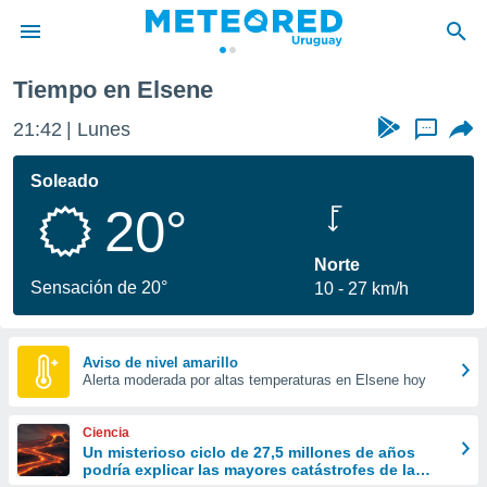
Tiempo en Elsene
privacidad
21:42
Lunes
...
o de
om.uy
com.uy) ha
Soleado
ado por
20°
es para
ue la
 que se
Norte
e calidad.
Sensación de 20°
10
27 km/h
eder a este
ediante las
opciones:
Aviso de nivel amarillo
Alerta moderada por altas temperaturas en Elsene hoy
ookies y
e forma
Ciencia
d digital
Un misterioso ciclo de 27,5 millones de años
podría explicar las mayores catástrofes de la
ada, basada