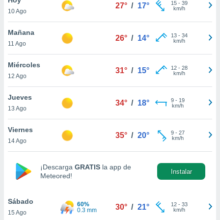
ublicidad y
15
-
39
27°
/
17°
km/h
10 Ago
do en
 mismo.
Mañana
13
-
34
26°
/
14°
sultar más
km/h
11 Ago
 en nuestra
 Cookies
y
Miércoles
12
-
28
ualquier
31°
/
15°
km/h
12 Ago
ento
 botón
Jueves
9
-
19
34°
/
18°
ación de
km/h
13 Ago
kies
 disponible
Viernes
9
-
27
e nuestra
35°
/
20°
km/h
14 Ago
.
IVAMENTE,
¡Descarga
GRATIS
la app de
Instalar
Meteored!
as
 a cookies
Sábado
60%
12
-
33
30°
/
21°
0.3 mm
km/h
15 Ago
 no aceptar