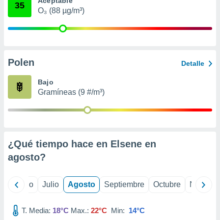
Aceptable
ados con el
35
 seleccionar
O₃ (88 µg/m³)
o.
calización
precisa e
ión mediante
Polen
Detalle
, publicidad
Bajo
dos,
Gramíneas (9 #/m³)
 publicidad
,
ón de
 desarrollo
s.
¿Qué tiempo hace en Elsene en
tros 1199
agosto
?
ios
yo
Junio
Julio
Agosto
Septiembre
Octubre
Noviemb
T. Media:
18°C
Max.:
22°C
Min:
14°C