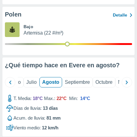
ados con el
 seleccionar
o.
Polen
Detalle
calización
Bajo
precisa e
Artemisa (22 #/m³)
ión mediante
, publicidad
dos,
 publicidad
¿Qué tiempo hace en Evere en
agosto
?
,
ón de
 desarrollo
yo
Junio
Julio
Agosto
Septiembre
Octubre
Noviemb
s.
tros 1199
T. Media:
18°C
Max.:
22°C
Min:
14°C
ios
Días de lluvia:
13
días
Acum. de lluvia:
81 mm
Viento medio:
12 km/h