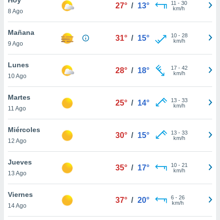
ublicidad y
11
-
30
27°
/
13°
km/h
8 Ago
do en
 mismo.
Mañana
10
-
28
31°
/
15°
sultar más
km/h
9 Ago
 en nuestra
 Cookies
y
Lunes
17
-
42
ualquier
28°
/
18°
km/h
10 Ago
ento
 botón
Martes
13
-
33
25°
/
14°
ación de
km/h
11 Ago
kies
 disponible
Miércoles
13
-
33
e nuestra
30°
/
15°
km/h
12 Ago
.
Jueves
IVAMENTE,
10
-
21
35°
/
17°
km/h
13 Ago
as
Viernes
6
-
26
37°
/
20°
 a cookies
km/h
14 Ago
 no aceptar