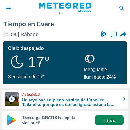
Tiempo en Evere
privacidad
01:04
Sábado
...
o de
om.uy
com.uy) ha
Cielo despejado
ado por
17°
es para
ue la
 que se
Menguante
e calidad.
Sensación de 17°
Iluminada:
24%
eder a este
ediante las
opciones:
Actualidad
Un rayo cae en pleno partido de fútbol en
ookies y
Tailandia: por qué es tan peligroso estar a la
e forma
intemperie durante una tormenta
¡Descarga
GRATIS
la app de
Instalar
d digital
Meteored!
ada, basada