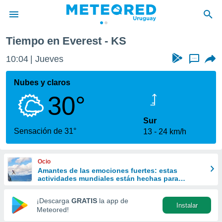
Tiempo en Everest - KS
privacidad
10:04
Jueves
...
o de
om.uy
com.uy) ha
Nubes y claros
ado por
30°
es para
ue la
 que se
Sur
e calidad.
Sensación de 31°
13
24 km/h
eder a este
ediante las
opciones:
Ocio
Amantes de las emociones fuertes: estas
ookies y
actividades mundiales están hechas para
e forma
ustedes
¡Descarga
GRATIS
la app de
Instalar
d digital
Meteored!
ada, basada