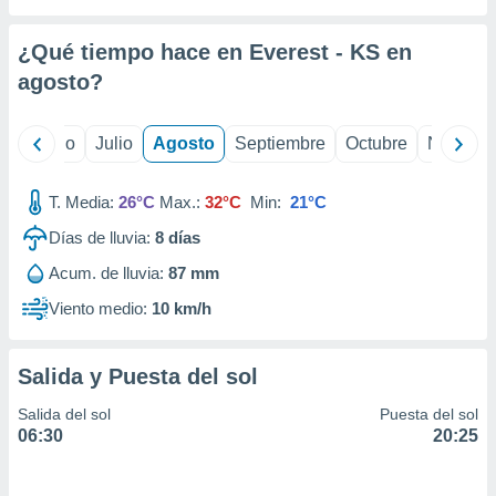
ados con el
 seleccionar
o.
¿Qué tiempo hace en Everest - KS en
calización
agosto
?
precisa e
ión mediante
yo
Junio
Julio
Agosto
Septiembre
Octubre
Noviemb
, publicidad
T. Media:
26°C
Max.:
32°C
Min:
21°C
dos,
 publicidad
Días de lluvia:
8
días
,
ón de
Acum. de lluvia:
87 mm
 desarrollo
Viento medio:
10 km/h
s.
tros 1199
ios
Salida y Puesta del sol
Salida del sol
Puesta del sol
06:30
20:25