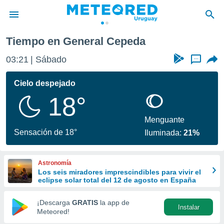
Tiempo en General Cepeda
privacidad
03:21
Sábado
...
o de
om.uy
com.uy) ha
Cielo despejado
ado por
18°
es para
ue la
 que se
Menguante
e calidad.
Sensación de 18°
Iluminada:
21%
eder a este
ediante las
opciones:
Astronomía
Los seis miradores imprescindibles para vivir el
ookies y
eclipse solar total del 12 de agosto en España
e forma
¡Descarga
GRATIS
la app de
Instalar
d digital
Meteored!
ada, basada