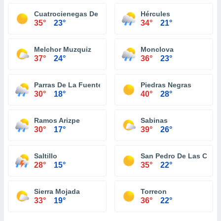
Cuatrocienegas De Carranza
Hércules
35°
23°
34°
21°
Melchor Muzquiz
Monclova
37°
24°
36°
23°
Parras De La Fuente
Piedras Negras
30°
18°
40°
28°
Ramos Arizpe
Sabinas
30°
17°
39°
26°
Saltillo
San Pedro De Las Colo
28°
15°
35°
22°
Sierra Mojada
Torreon
33°
19°
36°
22°