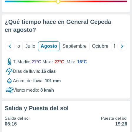
ados con el
 seleccionar
o.
calización
¿Qué tiempo hace en General Cepeda
precisa e
en
agosto
?
ión mediante
, publicidad
yo
Junio
Julio
Agosto
Septiembre
Octubre
Noviemb
dos,
 publicidad
T. Media:
21°C
Max.:
27°C
Min:
16°C
,
Días de lluvia:
16
días
ón de
 desarrollo
Acum. de lluvia:
101 mm
s.
Viento medio:
8 km/h
tros 1199
ios
Salida y Puesta del sol
Salida del sol
Puesta del sol
06:16
19:26