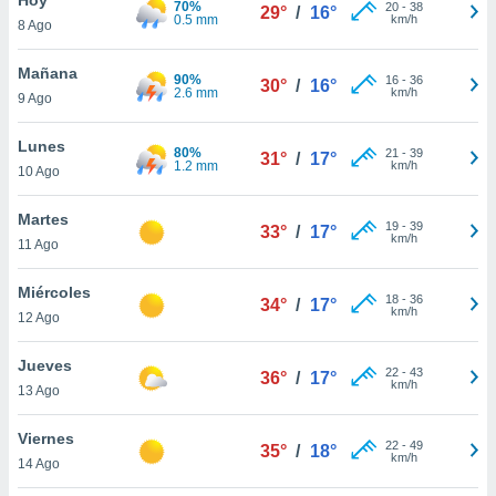
70%
ublicidad y
20
-
38
29°
/
16°
0.5 mm
km/h
8 Ago
do en
 mismo.
Mañana
90%
16
-
36
30°
/
16°
sultar más
2.6 mm
km/h
9 Ago
 en nuestra
 Cookies
y
Lunes
80%
21
-
39
ualquier
31°
/
17°
1.2 mm
km/h
10 Ago
ento
 botón
Martes
19
-
39
33°
/
17°
ación de
km/h
11 Ago
kies
 disponible
Miércoles
18
-
36
e nuestra
34°
/
17°
km/h
12 Ago
.
Jueves
IVAMENTE,
22
-
43
36°
/
17°
km/h
13 Ago
as
Viernes
22
-
49
35°
/
18°
 a cookies
km/h
14 Ago
 no aceptar