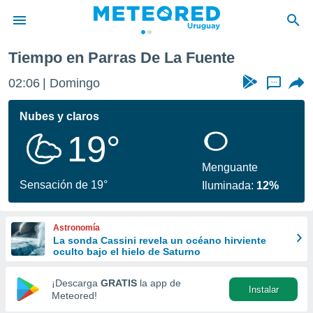
Tiempo en Parras De La Fuente
privacidad
02:06
Domingo
...
o de
om.uy
com.uy) ha
Nubes y claros
ado por
19°
es para
ue la
 que se
Menguante
e calidad.
Sensación de 19°
Iluminada:
12%
eder a este
ediante las
opciones:
Astronomía
La sonda Cassini revela un océano hirviente
ookies y
oculto bajo el hielo de Saturno
e forma
¡Descarga
GRATIS
la app de
Instalar
d digital
Meteored!
ada, basada