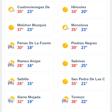
Cuatrocienegas De Carranza
Hércules
35°
23°
34°
20°
Melchor Muzquiz
Monclova
37°
23°
35°
23°
Parras De La Fuente
Piedras Negras
30°
18°
39°
27°
Ramos Arizpe
Sabinas
28°
16°
38°
25°
Saltillo
San Pedro De Las Colo
26°
15°
35°
21°
Sierra Mojada
Torreon
32°
19°
36°
22°