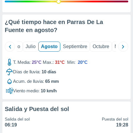
ados con el
 seleccionar
o.
calización
¿Qué tiempo hace en Parras De La
precisa e
Fuente en
agosto
?
ión mediante
, publicidad
yo
Junio
Julio
Agosto
Septiembre
Octubre
Noviemb
dos,
 publicidad
T. Media:
25°C
Max.:
31°C
Min:
20°C
,
Días de lluvia:
10
días
ón de
 desarrollo
Acum. de lluvia:
65 mm
s.
Viento medio:
10 km/h
tros 1199
ios
Salida y Puesta del sol
Salida del sol
Puesta del sol
06:19
19:28