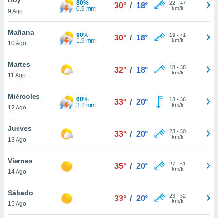
80%
ublicidad y
22
-
47
30°
/
18°
0.9 mm
km/h
9 Ago
do en
 mismo.
Mañana
80%
19
-
41
30°
/
18°
sultar más
1.9 mm
km/h
10 Ago
 en nuestra
 Cookies
y
Martes
18
-
38
ualquier
32°
/
18°
km/h
11 Ago
ento
 botón
Miércoles
60%
13
-
36
33°
/
20°
ación de
3.2 mm
km/h
12 Ago
kies
 disponible
Jueves
23
-
50
e nuestra
33°
/
20°
km/h
13 Ago
.
Viernes
IVAMENTE,
27
-
61
35°
/
20°
km/h
14 Ago
as
Sábado
23
-
52
33°
/
20°
 a cookies
km/h
15 Ago
 no aceptar