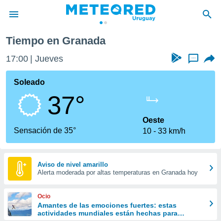
a
Tiempo en Granada
privacidad
17:00
Jueves
...
o de
om.uy
com.uy) ha
Soleado
ado por
37°
es para
ue la
 que se
Oeste
e calidad.
Sensación de 35°
10
33 km/h
eder a este
ediante las
opciones:
Aviso de nivel amarillo
Alerta moderada por altas temperaturas en Granada hoy
ookies y
e forma
Ocio
d digital
Amantes de las emociones fuertes: estas
actividades mundiales están hechas para
ada, basada