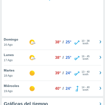
ste abono
 botón
.
nto,
cios
kies,
Domingo
10
-
38
ores únicos
38°
/
25°
km/h
16 Ago
as similares
nar,
Lunes
rocesar
16
-
45
38°
/
25°
km/h
onales como
17 Ago
 este sitio
recciones IP
Martes
13
-
40
39°
/
24°
ficadores de
km/h
18 Ago
 posible
s
Miércoles
 traten tus
14
-
40
40°
/
24°
km/h
nales en
19 Ago
 interés
go a lo que
Gráficas del tiempo
nerte. Para