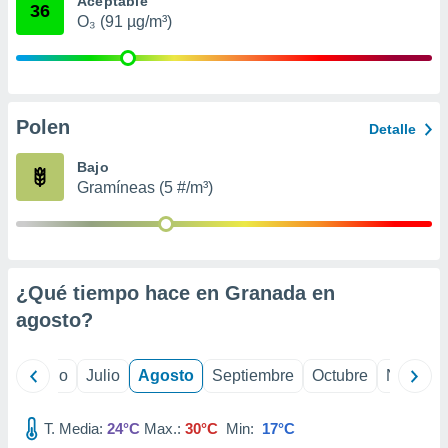
Aceptable
ados con el
36
 seleccionar
O₃ (91 µg/m³)
o.
calización
precisa e
ión mediante
Polen
Detalle
, publicidad
Bajo
dos,
Gramíneas (5 #/m³)
 publicidad
,
ón de
 desarrollo
s.
¿Qué tiempo hace en Granada en
tros 1199
agosto
?
ios
yo
Junio
Julio
Agosto
Septiembre
Octubre
Noviemb
T. Media:
24°C
Max.:
30°C
Min:
17°C