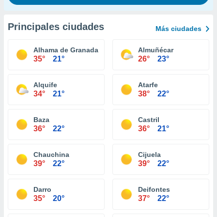
Principales ciudades
Más ciudades
Alhama de Granada
Almuñécar
35°
21°
26°
23°
Alquife
Atarfe
34°
21°
38°
22°
Baza
Castril
36°
22°
36°
21°
Chauchina
Cijuela
39°
22°
39°
22°
Darro
Deifontes
35°
20°
37°
22°