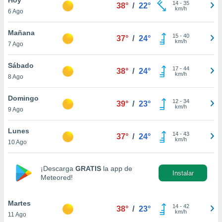
ublicidad y
14
-
35
38°
/
22°
km/h
6 Ago
do en
 mismo.
Mañana
15
-
40
37°
/
24°
sultar más
km/h
7 Ago
 en nuestra
 Cookies
y
Sábado
17
-
44
ualquier
38°
/
24°
km/h
8 Ago
ento
 botón
Domingo
12
-
34
39°
/
23°
ación de
km/h
9 Ago
kies
 disponible
Lunes
14
-
43
e nuestra
37°
/
24°
km/h
10 Ago
.
IVAMENTE,
¡Descarga
GRATIS
la app de
Instalar
Meteored!
as
 a cookies
Martes
14
-
42
38°
/
23°
km/h
11 Ago
 no aceptar