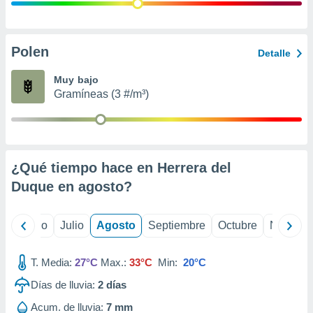
ados con el
 seleccionar
o.
calización
Polen
Detalle
precisa e
ión mediante
Muy bajo
Gramíneas (3 #/m³)
, publicidad
dos,
 publicidad
,
¿Qué tiempo hace en Herrera del
ón de
 desarrollo
Duque en
agosto
?
s.
tros 1199
yo
Junio
Julio
Agosto
Septiembre
Octubre
Noviemb
ios
T. Media:
27°C
Max.:
33°C
Min:
20°C
Días de lluvia:
2
días
Acum. de lluvia:
7 mm