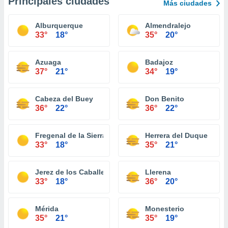
Principales ciudades
Más ciudades
Alburquerque
Almendralejo
33°
18°
35°
20°
Azuaga
Badajoz
37°
21°
34°
19°
Cabeza del Buey
Don Benito
36°
22°
36°
22°
Fregenal de la Sierra
Herrera del Duque
33°
18°
35°
21°
Jerez de los Caballeros
Llerena
33°
18°
36°
20°
Mérida
Monesterio
35°
21°
35°
19°