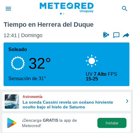
ra del Duque
Tiempo en Herrera del Duque
privacidad
12:41
Domingo
...
o de
om.uy
com.uy) ha
Soleado
ado por
32°
es para
ue la
 que se
UV
7 Alto
FPS
e calidad.
Sensación de 31°
15-25
eder a este
ediante las
opciones:
Astronomía
La sonda Cassini revela un océano hirviente
ookies y
oculto bajo el hielo de Saturno
e forma
¡Descarga
GRATIS
la app de
Instalar
d digital
Meteored!
ada, basada