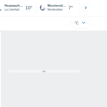
Huamachuco
Montevideo
Maldonad
10°
7°
La Libertad
Montevideo
Maldonado
°C