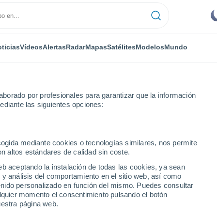
ticias
Vídeos
Alertas
Radar
Mapas
Satélites
Modelos
Mundo
borado por profesionales para garantizar que la información
ediante las siguientes opciones:
achuco
Próxima semana
ecogida mediante cookies o tecnologías similares, nos permite
on altos estándares de calidad sin coste.
8 - 14 días
eb aceptando la instalación de todas las cookies, ya sean
 y análisis del comportamiento en el sitio web, así como
...
ntenido personalizado en función del mismo. Puedes consultar
alquier momento el consentimiento pulsando el botón
Por hora
uestra página web.
Cielos despejados en las
próximas horas