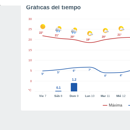
Gráficas del tiempo
30
25
22°
21°
21°
20°
20°
20
19°
15
10
7°
5
6°
5°
5°
4°
4°
1.2
0
0.1
°C
Vie
7
Sáb
8
Dom
9
Lun
10
Mar
11
Mié
12
Máxima