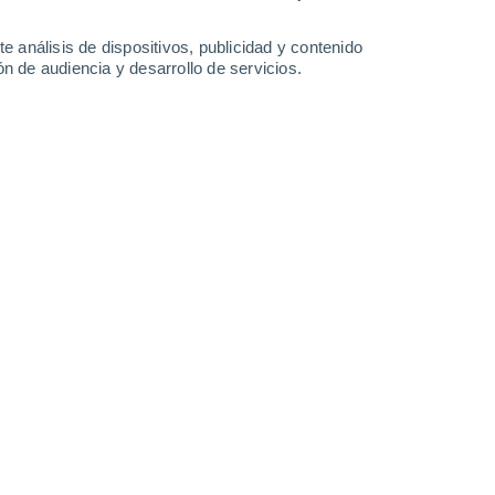
0.2 mm
0.3 mm
1 mm
1.5 mm
23°
/
5°
21°
/
6°
21°
/
5°
20°
/
6°
e análisis de dispositivos, publicidad y contenido
n de audiencia y desarrollo de servicios.
-
42
km/h
7
-
34
km/h
8
-
37
km/h
9
-
36
km/h
Sur
0 Bajo
0
-
15 km/h
FPS:
no
Sur
0 Bajo
2
-
8 km/h
FPS:
no
Sureste
0 Bajo
1
-
7 km/h
FPS:
no
Norte
7 Alto
5
-
19 km/h
FPS:
15-25