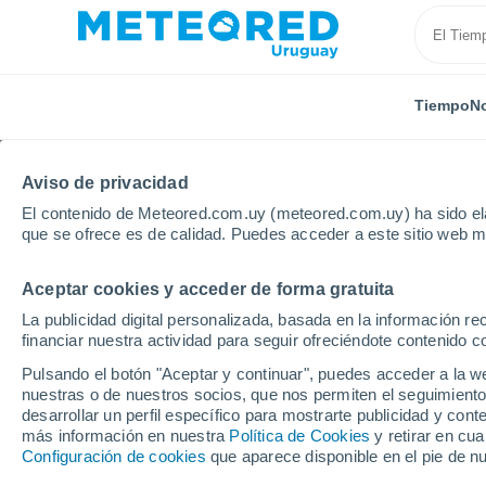
Tiempo
No
Aviso de privacidad
El contenido de Meteored.com.uy (meteored.com.uy) ha sido ela
que se ofrece es de calidad. Puedes acceder a este sitio web m
Aceptar cookies y acceder de forma gratuita
Inicio
Perú
Departamento de La Libertad
Huam
La publicidad digital personalizada, basada en la información r
financiar nuestra actividad para seguir ofreciéndote contenido c
Tiempo en Huamachuco 
Pulsando el botón "Aceptar y continuar", puedes acceder a la w
nuestras o de nuestros socios, que nos permiten el seguimiento
23:46
Viernes
desarrollar un perfil específico para mostrarte publicidad y co
más información en nuestra
Política de Cookies
y retirar en cu
Configuración de cookies
que aparece disponible en el pie de n
Cielo despejado