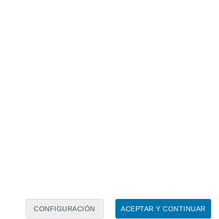
Calendario lunar
Lun
Mar
Mié
Jue
Vie
Sáb
Dom
7
8
9
10
11
12
13
14
15
16
17
18
19
20
CONFIGURACIÓN
ACEPTAR Y CONTINUAR