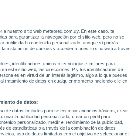
e
r a nuestro sitio web meteored.com.uy. En este caso, te
:
32%
as para garantizar la navegación por el sitio web, pero no se
rar publicidad o contenido personalizado, aunque sí podrás
 la instalación de cookies y acceder a nuestro sitio web a través
 el
es, identificadores únicos o tecnologías similares para
a
n este sitio web, las direcciones IP y los identificadores de
rsonales en virtud de un interés legítimo, algo a lo que puedes
Radar de lluvia
Satélites
Modelos
 al tratamiento de datos en cualquier momento haciendo clic en
miento de datos:
Lunes
Martes
Miércoles
Jueves
uso de datos limitados para seleccionar anuncios básicos, crear
17 Ago
18 Ago
19 Ago
20 Ago
ccionar la publicidad personalizada, crear un perfil para
ontenido personalizado, medir el rendimiento de la publicidad,
vés de estadísticas o a través de la combinación de datos
rvicios, uso de datos limitados con el objetivo de seleccionar el
60%
70%
70%
70%