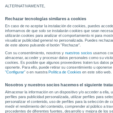
10°
ALTERNATIVAMENTE,
Rechazar tecnologías similares a cookies
Menguant
En caso de no aceptar la instalación de cookies, puedes accede
Iluminada
Sensación de 11°
informamos de que solo se instalarán cookies que sean necesari
utilizarán cookies para analizar el comportamiento ni para most
visualizar publicidad general no personalizada. Puedes rechazar
de este abono pulsando el botón "Rechazar".
Astronomía
Los seis miradores imprescindibles para vivir
Con su consentimiento, nosotros y
nuestros socios
usamos cooki
eclipse solar total del 12 de agosto en Españ
almacenar, acceder y procesar datos personales como su visita e
cookies. Es posible que algunos proveedores traten tus datos pe
Tiempo 1 - 7 días
Actualidad
Mapa de temperatura
oponerte. Para ello, puede retirar su consentimiento u oponerse
"Configurar"
o en nuestra
Política de Cookies
en este sitio web.
Nosotros y nuestros socios hacemos el siguiente trata
Sábado
Domingo
Viernes
Almacenar la información en un dispositivo y/o acceder a ella, 
15 Ago
16 Ago
14 Ago
perfiles para publicidad personalizada, utilizar perfiles para sele
personalizar el contenido, uso de perfiles para la selección de c
medir el rendimiento del contenido, comprender al público a tra
procedentes de diferentes fuentes, desarrollo y mejora de los se