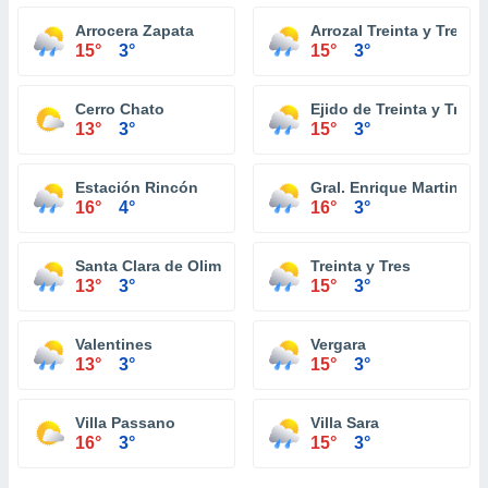
Arrocera Zapata
Arrozal Treinta y Tres
15°
3°
15°
3°
Cerro Chato
Ejido de Treinta y Tres
13°
3°
15°
3°
Estación Rincón
Gral. Enrique Martinez
16°
4°
16°
3°
Santa Clara de Olimar
Treinta y Tres
13°
3°
15°
3°
Valentines
Vergara
13°
3°
15°
3°
Villa Passano
Villa Sara
16°
3°
15°
3°