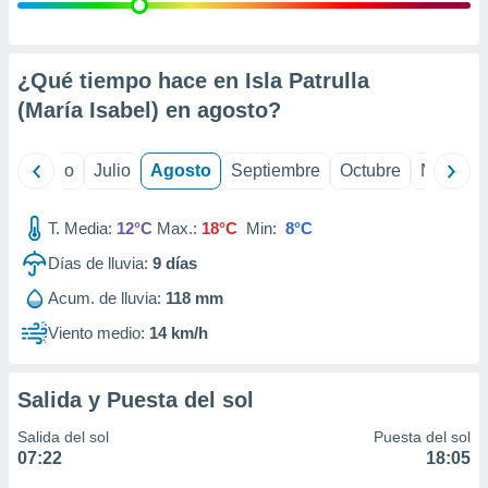
ados con el
 seleccionar
o.
calización
¿Qué tiempo hace en Isla Patrulla
precisa e
(María Isabel) en
agosto
?
ión mediante
, publicidad
yo
Junio
Julio
Agosto
Septiembre
Octubre
Noviemb
dos,
 publicidad
T. Media:
12°C
Max.:
18°C
Min:
8°C
,
Días de lluvia:
9
días
ón de
 desarrollo
Acum. de lluvia:
118 mm
s.
Viento medio:
14 km/h
tros 1199
ios
Salida y Puesta del sol
Salida del sol
Puesta del sol
07:22
18:05