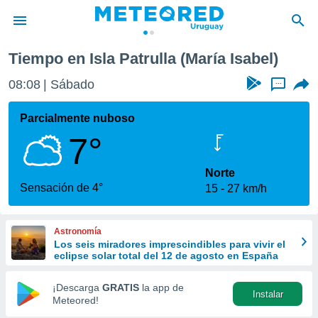
el)
Tiempo en Isla Patrulla (María Isabel)
privacidad
08:08
Sábado
...
o de
om.uy
com.uy) ha
Parcialmente nuboso
ado por
7°
es para
ue la
 que se
Norte
e calidad.
Sensación de 4°
15
27 km/h
eder a este
ediante las
opciones:
Astronomía
Los seis miradores imprescindibles para vivir el
ookies y
eclipse solar total del 12 de agosto en España
e forma
¡Descarga
GRATIS
la app de
Instalar
d digital
Meteored!
ada, basada