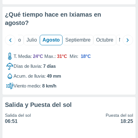
ados con el
 seleccionar
o.
¿Qué tiempo hace en Ixiamas en
calización
agosto
?
precisa e
ión mediante
yo
Junio
Julio
Agosto
Septiembre
Octubre
Noviemb
, publicidad
T. Media:
24°C
Max.:
31°C
Min:
18°C
dos,
 publicidad
Días de lluvia:
7
días
,
ón de
Acum. de lluvia:
49 mm
 desarrollo
Viento medio:
8 km/h
s.
tros 1199
ios
Salida y Puesta del sol
Salida del sol
Puesta del sol
06:51
18:25