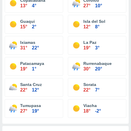
Copacabana
Coroico
13°
4°
27°
10°
Guaqui
Isla del Sol
15°
2°
12°
8°
Ixiamas
La Paz
31°
22°
19°
3°
Patacamaya
Rurrenabaque
19°
1°
30°
20°
Santa Cruz
Sorata
22°
12°
22°
7°
Tumupasa
Viacha
27°
19°
18°
-2°