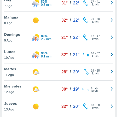
80%
ublicidad y
17
-
41
31°
/
22°
0.8 mm
km/h
7 Ago
do en
 mismo.
Mañana
21
-
48
32°
/
22°
sultar más
km/h
8 Ago
 en nuestra
 Cookies
y
Domingo
80%
17
-
47
ualquier
31°
/
22°
2.2 mm
km/h
9 Ago
ento
 botón
Lunes
90%
16
-
37
32°
/
21°
ación de
8.1 mm
km/h
10 Ago
kies
 disponible
Martes
14
-
35
e nuestra
28°
/
20°
km/h
11 Ago
.
Miércoles
IVAMENTE,
8
-
20
30°
/
19°
km/h
12 Ago
as
Jueves
13
-
38
32°
/
20°
 a cookies
km/h
13 Ago
 no aceptar