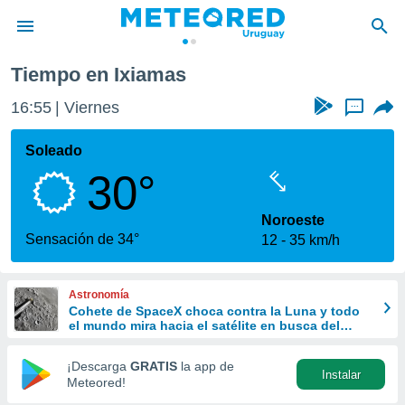
Tiempo en Ixiamas
privacidad
16:55
Viernes
...
o de
om.uy
com.uy) ha
Soleado
ado por
30°
es para
ue la
 que se
Noroeste
e calidad.
Sensación de 34°
12
35 km/h
eder a este
ediante las
opciones:
Astronomía
Cohete de SpaceX choca contra la Luna y todo
ookies y
el mundo mira hacia el satélite en busca del
e forma
cráter
¡Descarga
GRATIS
la app de
Instalar
d digital
Meteored!
ada, basada