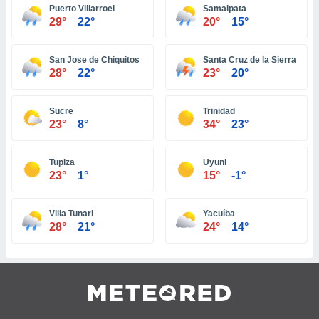
ar perfiles
Puerto Villarroel
Samaipata
29°
22°
20°
15°
idad
a, utilizar
a
San Jose de Chiquitos
Santa Cruz de la Sierra
 la
28°
22°
23°
20°
da, crear un
personalizar
Sucre
Trinidad
o, uso de
23°
8°
34°
23°
a la
e contenido
do, medir el
Tupiza
Uyuni
 de la
23°
1°
15°
-1°
medir el
 del
 comprender
Villa Tunari
Yacuíba
 través de
28°
21°
24°
14°
s o a través
nación de
edentes de
fuentes,
y mejora de
os, uso de