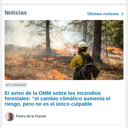
ublicidad y
Noticias
do en
Últimas noticias
 mismo.
sultar más
 en nuestra
 Cookies
y
ualquier
ento
 botón
ación de
kies
 disponible
e nuestra
.
ACTUALIDAD
El aviso de la OMM sobre los incendios
IVAMENTE,
forestales: "el cambio climático aumenta el
riesgo, pero no es el único culpable
as
 a cookies
Pedro de la Fuente
 no aceptar