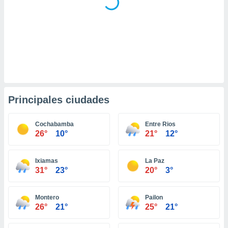
retirar su
ento u
 de datos
er momento
ic en
o en
 Cookies
en
eb.
Principales ciudades
y
socios
Cochabamba
Entre Rios
26°
10°
21°
12°
el
to de
Ixiamas
La Paz
31°
23°
20°
3°
la
 en un
 y/o acceder
Montero
Pailon
 de datos
26°
21°
25°
21°
ara
 anuncios