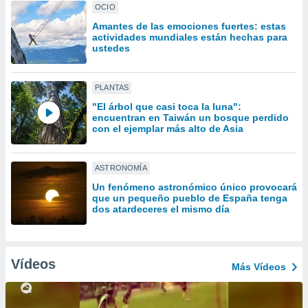
ón de
OCIO
uedes
Amantes de las emociones fuertes: estas
uestro sitio
actividades mundiales están hechas para
ed.com.uy.
ustedes
o, te
 de que
talarán
PLANTAS
e sean
"El árbol que casi toca la luna":
para
encuentran en Taiwán un bosque perdido
a
con el ejemplar más alto de Asia
por el sitio
o se
cookies para
ASTRONOMÍA
nto ni para
Un fenómeno astronómico único provocará
que un pequeño pueblo de España tenga
licidad o
dos atardeceres el mismo día
ado, aunque
sualizar
general no
Vídeos
ada. Puedes
Más Vídeos
 instalación
y acceder a
io web a