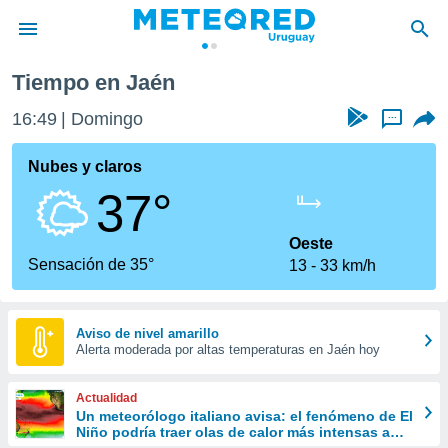
Tiempo en Jaén
privacidad
16:49
Domingo
...
o de
om.uy
com.uy) ha
Nubes y claros
ado por
37°
es para
ue la
 que se
Oeste
e calidad.
Sensación de 35°
13
33 km/h
eder a este
ediante las
opciones:
Aviso de nivel amarillo
Alerta moderada por altas temperaturas en Jaén hoy
ookies y
e forma
Actualidad
d digital
Un meteorólogo italiano avisa: el fenómeno de El
Niño podría traer olas de calor más intensas a
ada, basada