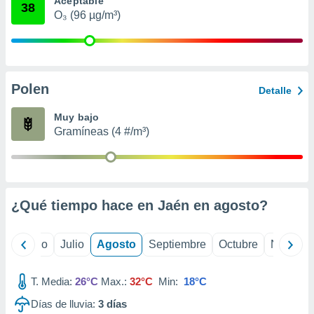
Aceptable
ados con el
38
 seleccionar
O₃ (96 µg/m³)
o.
calización
precisa e
ión mediante
Polen
Detalle
, publicidad
Muy bajo
dos,
Gramíneas (4 #/m³)
 publicidad
,
ón de
 desarrollo
s.
¿Qué tiempo hace en Jaén en
agosto
?
tros 1199
ios
yo
Junio
Julio
Agosto
Septiembre
Octubre
Noviemb
T. Media:
26°C
Max.:
32°C
Min:
18°C
Días de lluvia:
3
días