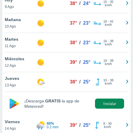
ublicidad y
15
-
35
38°
/
24°
km/h
9 Ago
do en
 mismo.
Mañana
18
-
42
37°
/
23°
sultar más
km/h
10 Ago
 en nuestra
 Cookies
y
Martes
16
-
38
ualquier
38°
/
23°
km/h
11 Ago
ento
 botón
Miércoles
16
-
38
39°
/
25°
ación de
km/h
12 Ago
kies
 disponible
Jueves
10
-
38
e nuestra
38°
/
25°
km/h
13 Ago
.
IVAMENTE,
¡Descarga
GRATIS
la app de
Instalar
Meteored!
as
 a cookies
Viernes
40%
8
-
30
39°
/
25°
0.2 mm
km/h
14 Ago
 no aceptar